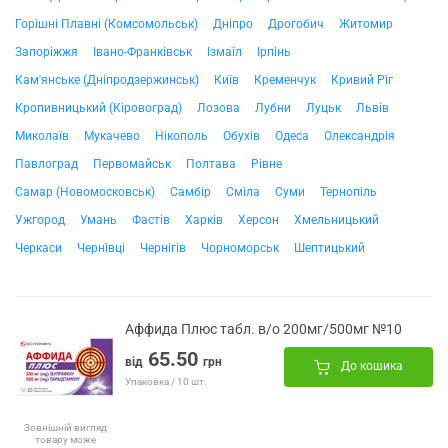
Горішні Плавні (Комсомольськ)
Дніпро
Дрогобич
Житомир
Запоріжжя
Івано-Франківськ
Ізмаїл
Ірпінь
Кам'янське (Дніпродзержинськ)
Київ
Кременчук
Кривий Ріг
Кропивницький (Кіровоград)
Лозова
Лубни
Луцьк
Львів
Миколаїв
Мукачево
Нікополь
Обухів
Одеса
Олександрія
Павлоград
Первомайськ
Полтава
Рівне
Самар (Новомосковськ)
Самбір
Сміла
Суми
Тернопіль
Ужгород
Умань
Фастів
Харків
Херсон
Хмельницький
Черкаси
Чернівці
Чернігів
Чорноморськ
Шептицький
Аффида Плюс табл. в/о 200мг/500мг №10
65.50
від
грн
До кошика
Упаковка / 10 шт.
Зовнішній вигляд
товару може