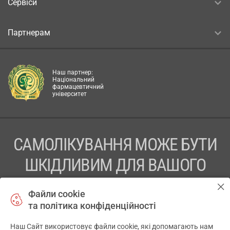
Сервіси
Партнерам
Наш партнер:
Національний
фармацевтичний
університет
САМОЛІКУВАННЯ МОЖЕ БУТИ
ШКІДЛИВИМ ДЛЯ ВАШОГО
ЗДОРОВ’Я
Файли cookie
та політика конфіденційності
ПЕРЕД ЗАСТОСУВАННЯМ ПРЕПАРАТУ ПРОКОНСУЛЬТУЙТЕСЬ
З ЛІКАРЕМ
Наш Сайт використовує файли cookie, які допомагають нам