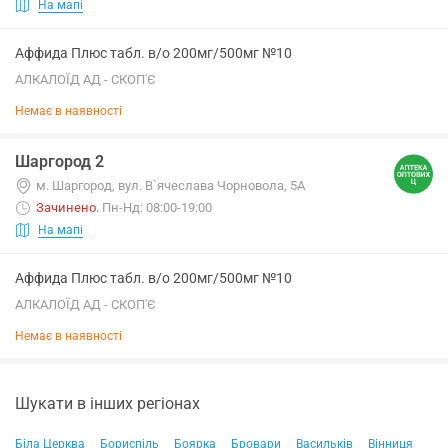
На мапі
Аффида Плюс табл. в/о 200мг/500мг №10
АЛКАЛОЇД АД - СКОП'Є
Немає в наявності
Шаргород 2
м. Шаргород, вул. В`ячеслава Чорновола, 5А
Зачинено
.
Пн-Нд: 08:00-19:00
На мапі
Аффида Плюс табл. в/о 200мг/500мг №10
АЛКАЛОЇД АД - СКОП'Є
Немає в наявності
Шукати в інших регіонах
Біла Церква
Бориспіль
Боярка
Бровари
Васильків
Вінниця