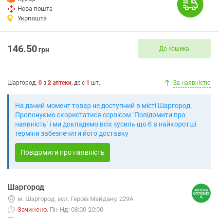
Нова пошта
Укрпошта
146.50
До кошика
грн
Шаргород
:
0
з
2
аптеки
, де є
1
шт.
За наявністю
На даний момент товар не доступний в місті Шаргород.
Пропонуємо скористатися сервісом "Повідомити про
наявність" і ми докладемо всіх зусиль що б в найкоротші
терміни забезпечити його доставку
Повідомити про наявність
Шаргород
м. Шаргород, вул. Героїв Майдану, 229А
Зачинено
.
Пн-Нд: 08:00-20:00