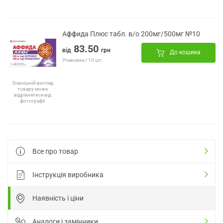
Аффида Плюс табл. в/о 200мг/500мг №10
83.50
від
грн
До кошика
Упаковка / 10 шт.
Зовнішній вигляд
товару може
відрізнятися від
фотографії
Все про товар
Інструкція виробника
Наявність і ціни
Аналоги і замінники