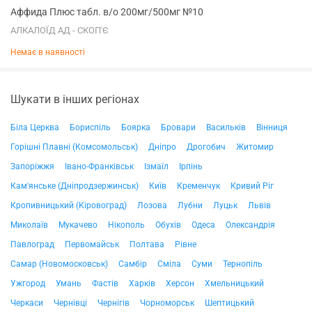
Аффида Плюс табл. в/о 200мг/500мг №10
АЛКАЛОЇД АД - СКОП'Є
Немає в наявності
Шукати в інших регіонах
Біла Церква
Бориспіль
Боярка
Бровари
Васильків
Вінниця
Горішні Плавні (Комсомольськ)
Дніпро
Дрогобич
Житомир
Запоріжжя
Івано-Франківськ
Ізмаїл
Ірпінь
Кам'янське (Дніпродзержинськ)
Київ
Кременчук
Кривий Ріг
Кропивницький (Кіровоград)
Лозова
Лубни
Луцьк
Львів
Миколаїв
Мукачево
Нікополь
Обухів
Одеса
Олександрія
Павлоград
Первомайськ
Полтава
Рівне
Самар (Новомосковськ)
Самбір
Сміла
Суми
Тернопіль
Ужгород
Умань
Фастів
Харків
Херсон
Хмельницький
Черкаси
Чернівці
Чернігів
Чорноморськ
Шептицький