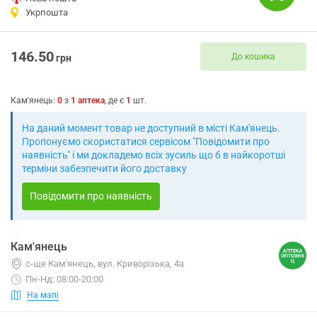
Укрпошта
146.50
До кошика
грн
Кам'янець
:
0
з
1
аптека
, де є
1
шт.
На даний момент товар не доступний в місті Кам'янець.
Пропонуємо скористатися сервісом "Повідомити про
наявність" і ми докладемо всіх зусиль що б в найкоротші
терміни забезпечити його доставку
Повідомити про наявність
Кам'янець
с-ще Кам'янець, вул. Криворізька, 4а
Пн-Нд: 08:00-20:00
На мапі