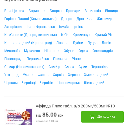
Біла Церква
Бориспіль
Боярка
Бровари
Васильків
Вінниця
Горішні Плавні (Комсомольськ)
Дніпро
Дрогобич
Житомир
Запоріжжя
Івано-Франківськ
Ізмаїл
Ірпінь
Кам'янське (Дніпродзержинськ)
Київ
Кременчук
Кривий Ріг
Кропивницький (Кіровоград)
Лозова
Лубни
Луцьк
Львів
Миколаїв
Мукачево
Нікополь
Обухів
Одеса
Олександрія
Павлоград
Первомайськ
Полтава
Рівне
Самар (Новомосковськ)
Самбір
Сміла
Суми
Тернопіль
Ужгород
Умань
Фастів
Харків
Херсон
Хмельницький
Черкаси
Чернівці
Чернігів
Чорноморськ
Шептицький
Аффида Плюс табл. в/о 200мг/500мг №10
85.00
від
грн
До кошика
Упаковка / 10 шт.