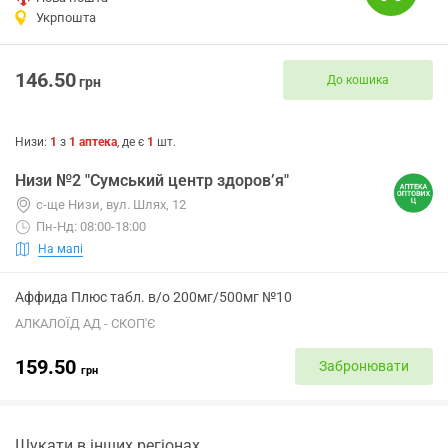
Укрпошта
146.50
До кошика
грн
Низи
:
1
з
1
аптека
, де є
1
шт.
Низи №2 "Сумський центр здоров’я"
с-ще Низи, вул. Шлях, 12
Пн-Нд: 08:00-18:00
На мапі
Аффида Плюс табл. в/о 200мг/500мг №10
АЛКАЛОЇД АД - СКОП'Є
159.50
Забронювати
грн
Шукати в інших регіонах