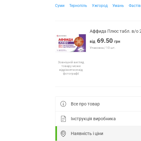
Суми
Тернопіль
Ужгород
Умань
Фастів
Аффида Плюс табл. в/о
69.50
від
грн
Упаковка / 10 шт.
Зовнішній вигляд
товару може
відрізнятися від
фотографії
Все про товар
Інструкція виробника
Наявність і ціни