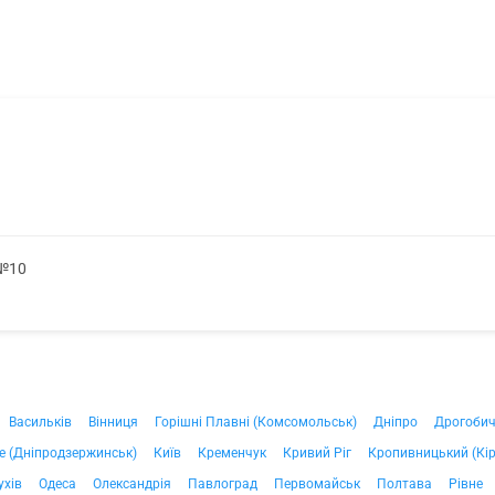
 №10
Васильків
Вінниця
Горішні Плавні (Комсомольськ)
Дніпро
Дрогоби
е (Дніпродзержинськ)
Київ
Кременчук
Кривий Ріг
Кропивницький (Кі
ухів
Одеса
Олександрія
Павлоград
Первомайськ
Полтава
Рівне