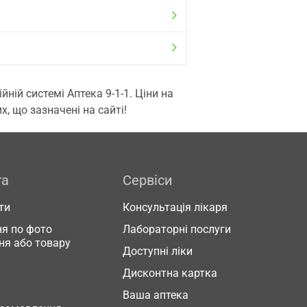
ій системі Аптека 9-1-1. Ціни на
, що зазначені на сайті!
га
Сервіси
ти
Консультація лікаря
я по фото
Лабораторні послуги
ня або товару
Доступні ліки
Дисконтна картка
Ваша аптека