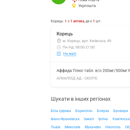
Укрпошта
Корець
:
1
з
1
аптека
, де є
1
шт.
Корець
м. Корець, вул. Київська, 49
Пн-Нд: 08:00-21:00
На мапі
Аффида Плюс табл. в/о 200мг/500мг
АЛКАЛОЇД АД - СКОП'Є
Шукати в інших регіонах
Біла Церква
Бориспіль
Боярка
Бровари
Івано-Франківськ
Ізмаїл
Ірпінь
Кам'янськ
Львів
Миколаїв
Мукачево
Нікополь
Об