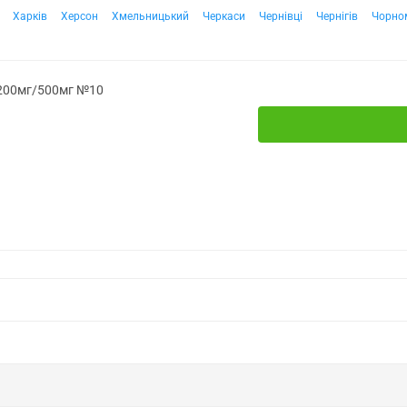
Харків
Херсон
Хмельницький
Черкаси
Чернівці
Чернігів
Чорно
 200мг/500мг №10