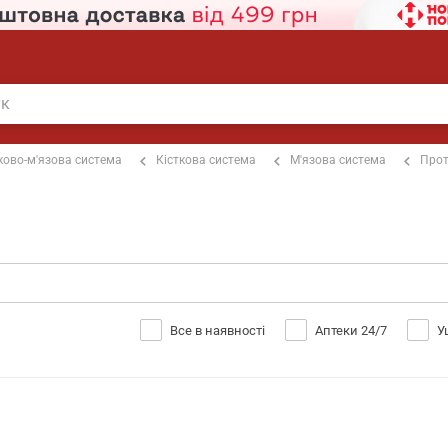
ково-м'язова система
Кісткова система
М'язова система
Прот
Все в наявності
Аптеки 24/7
У