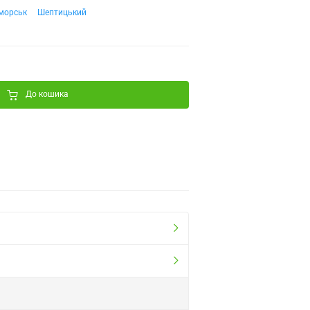
морськ
Шептицький
До кошика