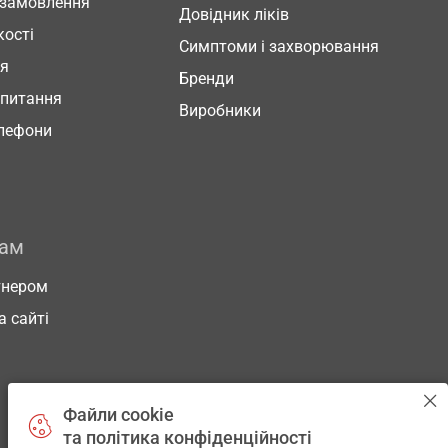
 замовлення
Довідник ліків
кості
Симптоми і захворювання
ня
Бренди
 питання
Виробники
елефони
рам
тнером
а сайті
Файли cookie
та політика конфіденційності