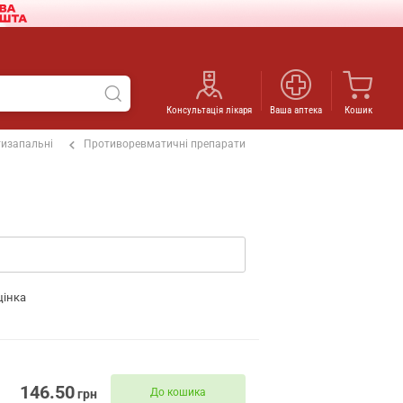
Консультація лікаря
Ваша аптека
Кошик
изапальні
Противоревматичні препарати
цінка
146.50
До кошика
грн