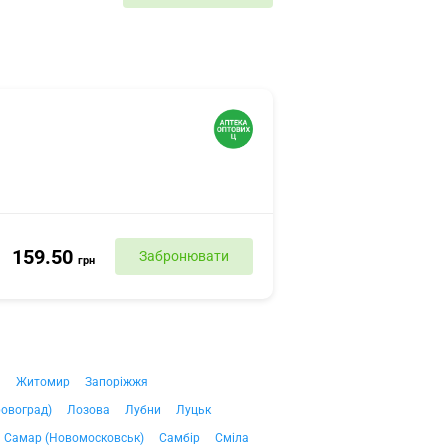
159.50
Забронювати
грн
ч
Житомир
Запоріжжя
ровоград)
Лозова
Лубни
Луцьк
Самар (Новомосковськ)
Самбір
Сміла