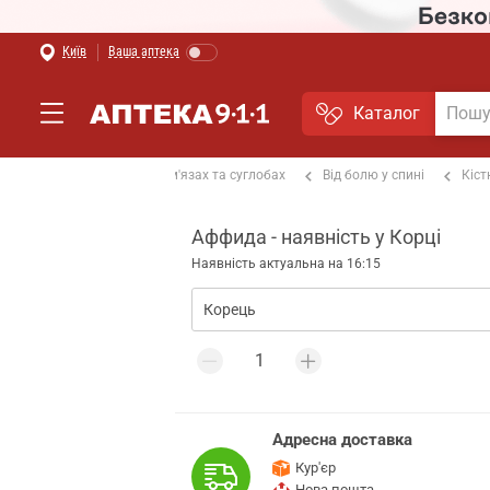
Київ
Ваша аптека
Каталог
альгетики
Від болю в м'язах та суглобах
Від болю у спині
Кіст
Аффида - наявність у Корці
Наявність актуальна на 16:15
Адресна доставка
Кур'єр
Нова пошта