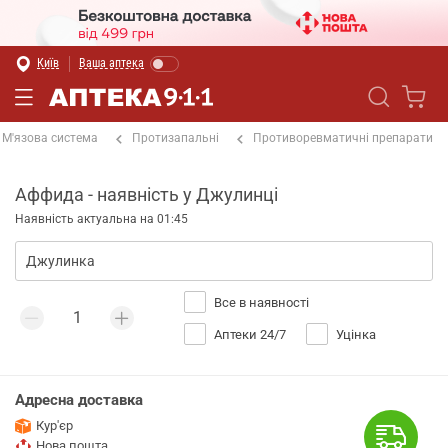
Київ
Ваша аптека
М'язова система
Протизапальні
Противоревматичні препарати
Аффида - наявність у Джулинці
Наявність актуальна на 01:45
Все в наявності
Аптеки 24/7
Уцінка
Адресна доставка
Кур'єр
Нова пошта