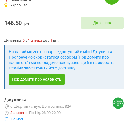
Укрпошта
146.50
До кошика
грн
Джулинка
:
0
з
1
аптека
, де є
1
шт.
На даний момент товар не доступний в місті Джулинка.
Пропонуємо скористатися сервісом "Повідомити про
наявність" і ми докладемо всіх зусиль що б в найкоротші
терміни забезпечити його доставку
Повідомити про наявність
Джулинка
с. Джулинка, вул. Центральна, 32А
Зачинено
.
Пн-Нд: 08:00-20:00
На мапі