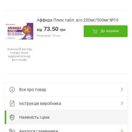
Аффида Плюс табл. в/о 200мг/500мг №10
73.50
від
грн
До кошика
Упаковка / 10 шт.
Зовнішній вигляд
товару може
відрізнятися від
фотографії
Все про товар
Інструкція виробника
Наявність і ціни
Аналоги і замінники