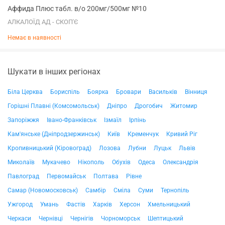
Аффида Плюс табл. в/о 200мг/500мг №10
АЛКАЛОЇД АД - СКОП'Є
Немає в наявності
Шукати в інших регіонах
Біла Церква
Бориспіль
Боярка
Бровари
Васильків
Вінниця
Горішні Плавні (Комсомольськ)
Дніпро
Дрогобич
Житомир
Запоріжжя
Івано-Франківськ
Ізмаїл
Ірпінь
Кам'янське (Дніпродзержинськ)
Київ
Кременчук
Кривий Ріг
Кропивницький (Кіровоград)
Лозова
Лубни
Луцьк
Львів
Миколаїв
Мукачево
Нікополь
Обухів
Одеса
Олександрія
Павлоград
Первомайськ
Полтава
Рівне
Самар (Новомосковськ)
Самбір
Сміла
Суми
Тернопіль
Ужгород
Умань
Фастів
Харків
Херсон
Хмельницький
Черкаси
Чернівці
Чернігів
Чорноморськ
Шептицький