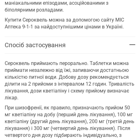
маніакальними епізодами, асоційованими з
біполярними розладами.
Купити Сероквель можна за допомогою сайту МІС
Аптека 9-1-1 за найдоступнішими цінами в Україні.
Спосіб застосування
Сероквель приймають перорально. Таблетки можна
приймати незалежно від їжі, запиваючи достатньою
кількістю питної води. Добову дозу рекомендується
ділити на 2 прийоми з інтервалом 12 годин. Тривалість
лікування, дози кветіапіну і схему прийому визначає
лікар.
При шизофренії, як правило, призначають прийом 50
мг кветіапіну на добу (перший день лікування), 100 мг
кветіапіну (другий день лікування), 200 мг (третій день
лікування) і 300 мг (четвертий день лікування). Після
четвертого дня дозу підбирають індивідуально, з