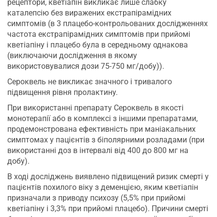
рецептори, кветіапін викликає лише слабку
каталепсію без виражених екстрапірамідних
симптомів (в 3 плацебо-контрольованих дослідженнях
частота екстрапірамідних симптомів при прийомі
кветіапіну і плацебо була в середньому однакова
(виключаючи дослідження в якому
використовувалися дози 75-750 мг/добу)).
Сероквель не викликає значного і тривалого
підвищення рівня пролактину.
При використанні препарату Сероквель в якості
монотерапії або в комплексі з іншими препаратами,
продемонстрована ефективність при маніакальних
симптомах у пацієнтів з біполярними розладами (при
використанні доз в інтервалі від 400 до 800 мг на
добу).
В ході досліджень виявлено підвищений ризик смерті у
пацієнтів похилого віку з деменцією, яким кветіапін
призначали з приводу психозу (5,5% при прийомі
кветіапіну і 3,3% при прийомі плацебо). Причини смерті