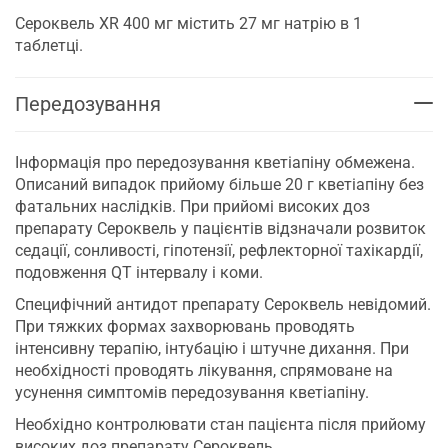
Сероквель XR 400 мг містить 27 мг натрію в 1
таблетці.
Передозування
Інформація про передозування кветіапіну обмежена.
Описаний випадок прийому більше 20 г кветіапіну без
фатальних наслідків. При прийомі високих доз
препарату Сероквель у пацієнтів відзначали розвиток
седації, сонливості, гіпотензії, рефлекторної тахікардії,
подовження QT інтервалу і коми.
Специфічний антидот препарату Сероквель невідомий.
При тяжких формах захворювань проводять
інтенсивну терапію, інтубацію і штучне дихання. При
необхідності проводять лікування, спрямоване на
усунення симптомів передозування кветіапіну.
Необхідно контролювати стан пацієнта після прийому
високих доз препарату Сероквель.