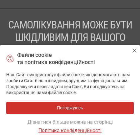
САМОЛІКУВАННЯ МОЖЕ БУТИ
ШКІДЛИВИМ ДЛЯ ВАШОГО
ЗДОРОВ’Я
Файли cookie
та політика конфіденційності
ПЕРЕД ЗАСТОСУВАННЯМ ПРЕПАРАТУ ПРОКОНСУЛЬТУЙТЕСЬ
З ЛІКАРЕМ
Наш Сайт використовує файли cookie, які допомагають нам
зробити Сайт більш швидким, зручним та функціональним.
ТОВ «АПТЕКА 911.ЮА» Код ЄДРПОУ 43631965.
Продовжуючи переглядати цей Сайт, Ви погоджуєтесь на
використання нами файлів cookie.
Відмова від відповідальності
© 2014-2026. Медична інформаційна система АПТЕКА911.ЮА
Погоджуюсь
Розробка і підтримка сайту -
wu.ua
Дізнатися більше можна на сторінці
Політика конфіденційності