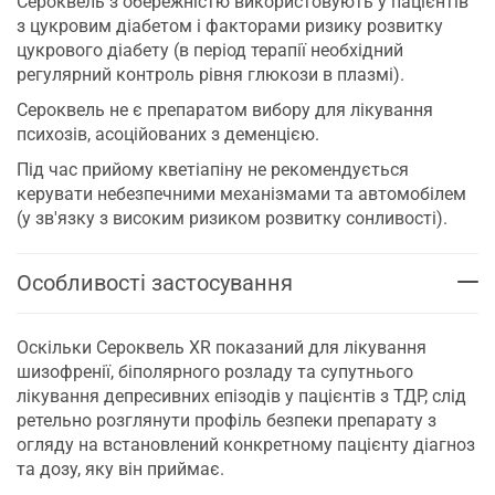
Сероквель з обережністю використовують у пацієнтів
з цукровим діабетом і факторами ризику розвитку
цукрового діабету (в період терапії необхідний
регулярний контроль рівня глюкози в плазмі).
Сероквель не є препаратом вибору для лікування
психозів, асоційованих з деменцією.
Під час прийому кветіапіну не рекомендується
керувати небезпечними механізмами та автомобілем
(у зв'язку з високим ризиком розвитку сонливості).
Особливості застосування
Оскільки Сероквель XR показаний для лікування
шизофренії, біполярного розладу та супутнього
лікування депресивних епізодів у пацієнтів з ТДР, слід
ретельно розглянути профіль безпеки препарату з
огляду на встановлений конкретному пацієнту діагноз
та дозу, яку він приймає.