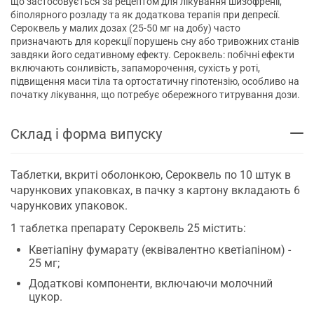
що застосовується за рецептом для лікування шизофренії,
біполярного розладу та як додаткова терапія при депресії.
Сероквель у малих дозах (25-50 мг на добу) часто
призначають для корекції порушень сну або тривожних станів
завдяки його седативному ефекту. Сероквель: побічні ефекти
включають сонливість, запаморочення, сухість у роті,
підвищення маси тіла та ортостатичну гіпотензію, особливо на
початку лікування, що потребує обережного титрування дози.
Склад і форма випуску
Таблетки, вкриті оболонкою, Сероквель по 10 штук в
чарункових упаковках, в пачку з картону вкладають 6
чарункових упаковок.
1 таблетка препарату Сероквель 25 містить:
Кветіапіну фумарату (еквівалентно кветіапіном) -
25 мг;
Додаткові компоненти, включаючи молочний
цукор.