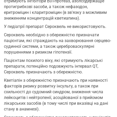
отримують інгібітори ВІЛ-протеаз, азолсодержащіе
протигрибкові засоби, а також нефазодон,
еритроміцин і кларитроміцин (в зв'язку з можливим
зниженням концентрацій кветиапина).
У педіатрії препарат Сероквель не використовують.
Сероквель необхідно з обережністю призначати
пацієнтам, які страждають на захворювання серцево-
судинної системи, а також цереброваскулярні
порушеннями з ризиком гіпотензії.
Пацієнтам похилого віку, які отримують лікарські
препарати, потенційно подовжують інтервал QT,
Сероквель призначають з обережністю.
Кветіапін з обережністю призначають при наявності
факторів ризику розвитку інсульту, а також при
схильності до судомний синдром, зниження числа
лейкоцитів і нейтропенії, асоційованої з прийомом
лікарських засобів (в тому числі при вказівці на дані
стану в анамнезі).