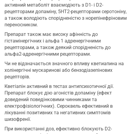
активний метаболіт взаємодіють з D1- і D2-
рецепторами допаміну, 5НТ2-рецепторами серотоніну,
а також володіють спорідненістю з норепінефріновим
переносником.
Препарат також має високу афінність до
гістамінергічних і альфа 1 адренергічними
рецепторами, а також деякий спорідненість до
альфа2-адренергічними рецепторами.
Чи не відзначається значного впливу кветиапина на
холінергічні мускаринові або бензодіазепінових
рецепторів.
Кветіапін активний в тестах антипсихотичної дії.
Препарат блокує дію агоністів допаміну (ефект
доведений поведінковими чинниками та
електрофізіологічних). Сероквель ефективний в
лікуванні позитивних та негативних симптомів
шизофренії.
При використанні доз, ефективно блокують D2-