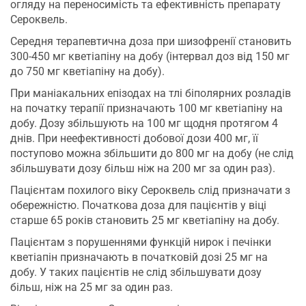
огляду на переносимість та ефективність препарату
Сероквель.
Середня терапевтична доза при шизофренії становить
300-450 мг кветіапіну на добу (інтервал доз від 150 мг
до 750 мг кветіапіну на добу).
При маніакальних епізодах на тлі біполярних розладів
на початку терапії призначають 100 мг кветіапіну на
добу. Дозу збільшують на 100 мг щодня протягом 4
днів. При неефективності добової дози 400 мг, її
поступово можна збільшити до 800 мг на добу (не слід
збільшувати дозу більш ніж на 200 мг за один раз).
Пацієнтам похилого віку Сероквель слід призначати з
обережністю. Початкова доза для пацієнтів у віці
старше 65 років становить 25 мг кветіапіну на добу.
Пацієнтам з порушеннями функцій нирок і печінки
кветіапін призначають в початковій дозі 25 мг на
добу. У таких пацієнтів не слід збільшувати дозу
більш, ніж на 25 мг за один раз.