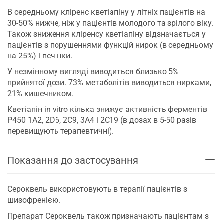
В середньому кліренс кветіапіну у літніх пацієнтів на
30-50% нижче, ніж у пацієнтів молодого та зрілого віку.
Також зниження кліренсу кветіапіну відзначається у
пацієнтів з порушеннями функцій нирок (в середньому
на 25%) і печінки.
У незмінному вигляді виводиться близько 5%
прийнятої дози. 73% метаболітів виводиться нирками,
21% кишечником.
Кветіапін in vitro кілька знижує активність ферментів
Р450 1А2, 2D6, 2C9, 3A4 і 2C19 (в дозах в 5-50 разів
перевищують терапевтичні).
Показання до застосування
Сероквель використовують в терапії пацієнтів з
шизофренією.
Препарат Сероквель також призначають пацієнтам з