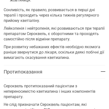
жовтяниця.
Сонливість, як правило, розвивається в перші дні
терапії і проходить через кілька тижнів регулярного
прийому кветіапіну.
Лейкопенія і нейтропенія, які розвиваються при терапії
препаратом Сероквель, є оборотними та проходять
самостійно після відміни препарату.
При розвитку небажаних ефектів необхідно якомога
раніше звернутися до лікаря, оскільки деякі побічні дії
вимагають скасування кветиапина.
Протипоказання
Сероквель протипоказаний пацієнтам з
непереносимістю кветиапина і інших компонентів
препарату.
Не слід призначати Сероквель пацієнтам, які