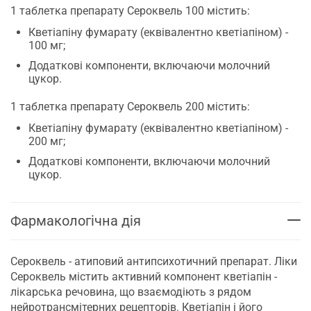
1 таблетка препарату Сероквель 100 містить:
Кветіапіну фумарату (еквівалентно кветіапіном) -
100 мг;
Додаткові компоненти, включаючи молочний
цукор.
1 таблетка препарату Сероквель 200 містить:
Кветіапіну фумарату (еквівалентно кветіапіном) -
200 мг;
Додаткові компоненти, включаючи молочний
цукор.
Фармакологічна дія
Сероквель - атиповий антипсихотичний препарат. Ліки
Сероквель містить активний компонент кветіапін -
лікарська речовина, що взаємодіють з рядом
нейротрансмітерних рецепторів. Кветіапін і його