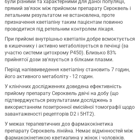
були різними та характерними для даної популяції,
прямий зв'язок між прийомом препарату Сероквель і
летальним результатом не встановлена, проте
призначення кветіапіну таким пацієнтам повинно
проводитися під ретельним контролем лікаря.
При прийомі внутрішньо кветіапін добре всмоктується
в кишечнику і активно метаболізується в печінці (за
участю системи цитохрому Р450). Близько 83%
прийнятої дози зв'язується з білками плазми.
Період напіввиведення кветіапіну становить 7 годин,
його активного метаболіту - 12 годин.
У клінічних дослідженнях доведена ефективність
прийому препарату Сероквель двічі на добу (що
підтверджується результатами досліджень з
використанням позитронної емісійної томографії щодо
завантаженості рецепторів D2 і 5HT2).
У межах терапевтичних доз фармакокінетика
препарату Сероквель лінійна. Немає відмінностей між
фармакокінетикою кветиапина у жінок і чоловіків.