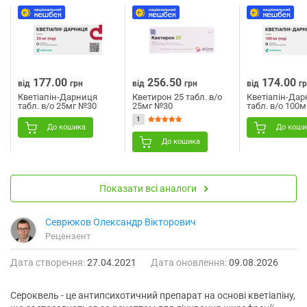
177.00
256.50
174.00
від
грн
від
грн
від
г
Кветіапін-Дарниця
Кветирон 25 табл. в/о
Кветіапін-Да
табл. в/о 25мг №30
25мг №30
табл. в/о 100
1
До кошика
До коши
До кошика
Показати всі аналоги
Севрюков Олександр Вікторович
Рецензент
Дата створення:
27.04.2021
Дата оновлення:
09.08.2026
Сероквель - це антипсихотичний препарат на основі кветіапіну,