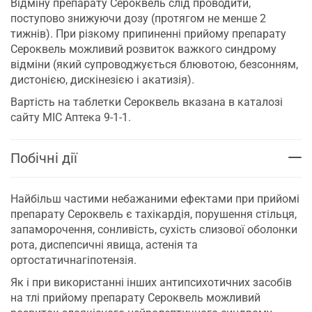
Відміну препарату Сероквель слід проводити,
поступово знижуючи дозу (протягом не менше 2
тижнів). При різкому припиненні прийому препарату
Сероквель можливий розвиток важкого синдрому
відміни (який супроводжується блювотою, безсонням,
дистонією, дискінезією і акатизія).
Вартість на таблетки Сероквель вказана в каталозі
сайту МІС Аптека 9-1-1.
Побічні дії
Найбільш частими небажаними ефектами при прийомі
препарату Сероквель є тахікардія, порушення стільця,
запаморочення, сонливість, сухість слизової оболонки
рота, диспепсичні явища, астенія та
ортостатичнагіпотензія.
Як і при використанні інших антипсихотичних засобів
на тлі прийому препарату Сероквель можливий