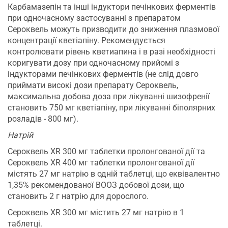
Карбамазепін та інші індуктори печінкових ферментів
при одночасному застосуванні з препаратом
Сероквель можуть призводити до зниження плазмової
концентрації кветіапіну. Рекомендується
контролювати рівень кветиапина і в разі необхідності
коригувати дозу при одночасному прийомі з
індукторами печінкових ферментів (не слід довго
приймати високі дози препарату Сероквель,
максимальна добова доза при лікуванні шизофренії
становить 750 мг кветіапіну, при лікуванні біполярних
розладів - 800 мг).
Натрій
Сероквель XR 300 мг таблетки пролонгованої дії та
Сероквель XR 400 мг таблетки пролонгованої дії
містять 27 мг натрію в одній таблетці, що еквівалентно
1,35% рекомендованої ВООЗ добової дози, що
становить 2 г натрію для дорослого.
Сероквель XR 300 мг містить 27 мг натрію в 1
таблетці.