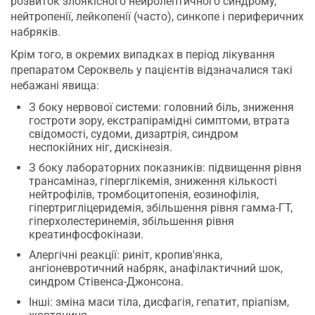
розвиток злоякісного нейролептичного синдрому,
нейтропенії, лейкопенії (часто), синкопе і периферичних
набряків.
Крім того, в окремих випадках в період лікування
препаратом Сероквель у пацієнтів відзначалися такі
небажані явища:
З боку нервової системи: головний біль, зниження
гостроти зору, екстрапірамідні симптоми, втрата
свідомості, судоми, дизартрія, синдром
неспокійних ніг, дискінезія.
З боку лабораторних показників: підвищення рівня
трансаміназ, гіперглікемія, зниження кількості
нейтрофілів, тромбоцитопенія, еозинофілія,
гіпертригліцеридемія, збільшення рівня гамма-ГТ,
гіперхолестеринемія, збільшення рівня
креатинфосфокінази.
Алергічні реакції: риніт, кропив'янка,
ангіоневротичний набряк, анафілактичний шок,
синдром Стівенса-Джонсона.
Інші: зміна маси тіла, дисфагія, гепатит, пріапізм,