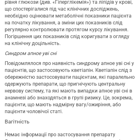
рівня глюкози (див. «Гіперглікемія») та ліпідів у крові,
що спостерігалися під час клінічних досліджень,
необхідно оцінювати метаболічні показники пацієнта
на початку лікування, а зміни цих показників слід
регулярно контролювати протягом курсу лікування.
Погіршення цих показників слід коригувати з огляду
на клінічну доцільність.
Синдром апное уві сні
Повідомлялося про наявність синдрому апное уві сні у
пацієнтів, що застосовують кветіапін. Кветіапін слід з
обережністю застосовувати пацієнтам, які паралельно
одержують препарати, що пригнічують центральну
нервову систему, та які мають випадки апное уві сні в
анамнезі або знаходяться в групі ризику. Це, зокрема,
пацієнти, що мають надмірну вагу/ожиріння, або
пацієнти чоловічої статі.
Вагітність
Немає інформації про застосування препарату