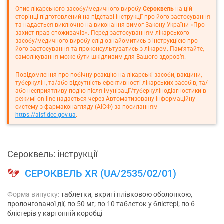
Опис лікарського засобу/медичного виробу
Сероквель
на цій
сторінці підготовлений на підставі інструкції про його застосування
та надається виключно на виконання вимог Закону України «Про
захист прав споживачів». Перед застосуванням лікарського
засобу/медичного виробу слід ознайомитись з інструкцією про
його застосування та проконсультуватись з лікарем. Пам’ятайте,
самолікування може бути шкідливим для Вашого здоров’я.
Повідомлення про побічну реакцію на лікарські засоби, вакцини,
туберкулін, та/або відсутність ефективності лікарських засобів, та/
або несприятливу подію після імунізації/туберкулінодіагностики в
режимі on-line надається через Автоматизовану інформаційну
систему з фармаконагляду (АІСФ) за посиланням
https://aisf.dec.gov.ua
.
Сероквель: інструкції
СЕРОКВЕЛЬ XR (UA/2535/02/01)
Форма випуску:
таблетки, вкриті плівковою оболонкою,
пролонгованої дії, по 50 мг; по 10 таблеток у блістері; по 6
блістерів у картонній коробці