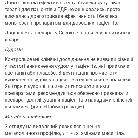
Довготривала ефективність та безпека супутньої
терапії для пацієнтів з ТДР не оцінювались, проте
вивчались довготривала ефективність і безпека
монотерапії препаратом для дорослих пацієнтів.
Доцільність препарату Сероквель для сну запитуйте у
лікаря.
Судоми
Контрольовані клінічні дослідження не виявили різниці
у частоті виникнення судом у пацієнтів, які приймали
кветіапін або плацебо. Відсутні дані про частоту
виникнення судом у пацієнтів з епілепсією в анамнезі.
Як і при лікуванні іншими антипсихотичними
препаратами, рекомендується обережно призначати
препарат для лікування пацієнтів з нападами епілепсії
в анамнезі (див. «Побічні реакції»).
Метаболічний ризик
З огляду на виявлений ризик погіршення
метаболічного профілю, у т. ч. зі змінами маси тіла,