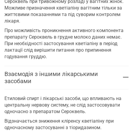
Сероквель при тривожному розладі у вагітних жінок.
Можливе призначення кветіапіну вагітним тільки за
життєвими показаннями та під суворим контролем
лікаря.
Про можливість проникнення активного компонента
препарату Сероквель в грудне молоко даних немає.
При необхідності застосування кветіапіну в період
лактації слід вирішити питання про припинення
годування груддю.
Взаємодія з іншими лікарськими
засобами
Етиловий спирт і лікарські засоби, що впливають на
центральну нервову систему, не слід застосовувати
одночасно з препаратом Сероквель.
Відзначається зниження кліренсу кветіапіну при
одночасному застосуванні з тіоридазином.