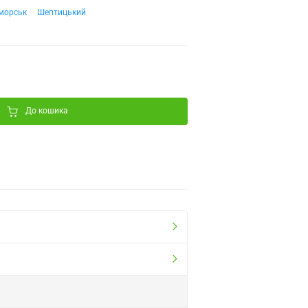
морськ
Шептицький
До кошика