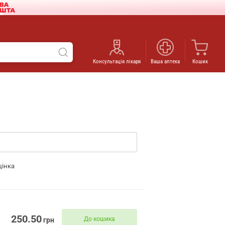
Консультація лікаря
Ваша аптека
Кошик
цінка
250.50
До кошика
грн