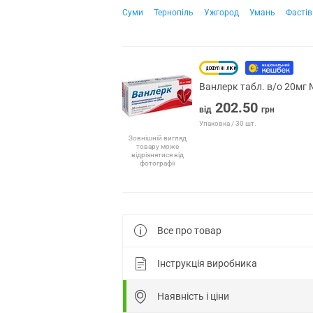
Суми
Тернопіль
Ужгород
Умань
Фастів
Ванлерк табл. в/о 20мг
202.50
від
грн
Упаковка / 30 шт.
Зовнішній вигляд
товару може
відрізнятися від
фотографії
Все про товар
Інструкція виробника
Наявність і ціни