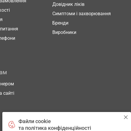
 замовлення
Довідник ліків
кості
Симптоми і захворювання
ня
Бренди
 питання
Виробники
елефони
рам
тнером
а сайті
Файли cookie
та політика конфіденційності