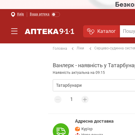
Київ
Ваша аптека
Каталог
Ліки
Серцево-судинна сист
Головна
Ванлерк - наявність у Татарбун
Наявність актуальна на 09:15
Адресна доставка
Кур'єр
Нова пошта