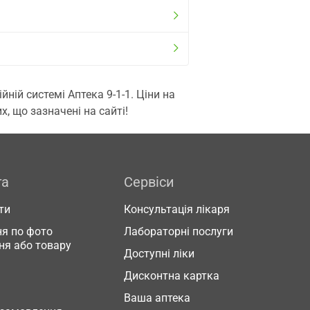
ій системі Аптека 9-1-1. Ціни на
, що зазначені на сайті!
га
Сервіси
ти
Консультація лікаря
я по фото
Лабораторні послуги
ня або товару
Доступні ліки
Дисконтна картка
Ваша аптека