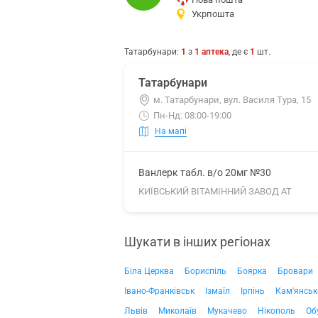
Укрпошта
Татарбунари
:
1
з
1
аптека
, де є
1
шт.
Татарбунари
м. Татарбунари, вул. Василя Тура, 15
Пн-Нд: 08:00-19:00
На мапі
Ванлерк табл. в/о 20мг №30
КИЇВСЬКИЙ ВІТАМІННИЙ ЗАВОД АТ
Шукати в інших регіонах
Біла Церква
Бориспіль
Боярка
Бровари
Івано-Франківськ
Ізмаїл
Ірпінь
Кам'янськ
Львів
Миколаїв
Мукачево
Нікополь
Об