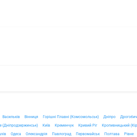
Васильків
Вінниця
Горішні Плавні (Комсомольськ)
Дніпро
Дрогоби
е (Дніпродзержинськ)
Київ
Кременчук
Кривий Ріг
Кропивницький (Кі
ухів
Одеса
Олександрія
Павлоград
Первомайськ
Полтава
Рівне