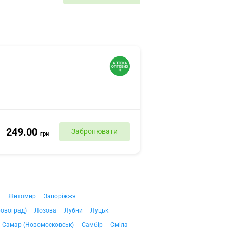
249.00
Забронювати
грн
ч
Житомир
Запоріжжя
ровоград)
Лозова
Лубни
Луцьк
Самар (Новомосковськ)
Самбір
Сміла