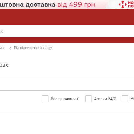
ема
Від підвищеного тиску
арах
Все в наявності
Аптеки 24/7
У