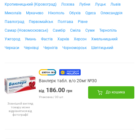
Кропивницький (Кіровоград)
Лозова
Лубни
Луцьк
Львів
Миколаїв
Мукачево
Нікополь
Обухів
Одеса
Олександрія
Павлоград
Первомайськ
Полтава
Рівне
Самар (Новомосковськ)
Самбір
Сміла
Суми
Тернопіль
Ужгород
Умань
Фастів
Харків
Херсон
Хмельницький
Черкаси
Чернівці
Чернігів
Чорноморськ
Шептицький
Ванлерк табл. в/о 20мг №30
186.00
від
грн
До кошика
Упаковка / 30 шт.
Зовнішній вигляд
товару може
відрізнятися від
фотографії