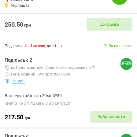
Укрпошта
250.50
До кошика
грн
Подільськ
:
4
з
4
аптеки
, де є
1
шт.
За наявністю
Подільськ 2
м. Подільськ, вул. Сільськогосподарська, 9/1
Пн: Вихідний; Вт-Нд: 07:00-16:00
На мапі
Ванлерк табл. в/о 20мг №30
КИЇВСЬКИЙ ВІТАМІННИЙ ЗАВОД АТ
217.50
Забронювати
грн
Подільськ