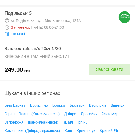
Подільськ 5
м. Подільськ, вул. Мельниченка, 124А
Зачинено
.
Пн-Нд: 08:00-21:00
На мапі
Ванлерк табл. в/о 20мг №30
КИЇВСЬКИЙ ВІТАМІННИЙ ЗАВОД АТ
249.00
Забронювати
грн
Шукати в інших регіонах
Біла Церква
Бориспіль
Боярка
Бровари
Васильків
Вінниця
Горішні Плавні (Комсомольськ)
Дніпро
Дрогобич
Житомир
Запоріжжя
Івано-Франківськ
Ізмаїл
Ірпінь
Кам'янське (Дніпродзержинськ)
Київ
Кременчук
Кривий Ріг