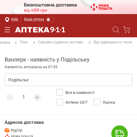
Київ
Ваша аптека
Ліки
Серцево-судинна система
Від підвищеного тиску
ловна
Ванлерк - наявність у Подільську
Наявність актуальна на 07:45
Все в наявності
Аптеки 24/7
Уцінка
Адресна доставка
Кур'єр
Нова пошта