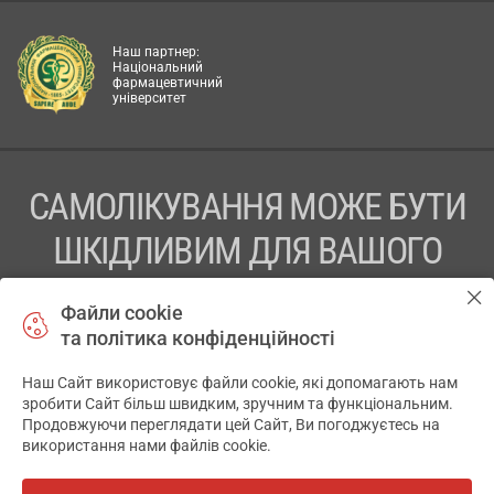
Наш партнер:
Національний
фармацевтичний
університет
САМОЛІКУВАННЯ МОЖЕ БУТИ
ШКІДЛИВИМ ДЛЯ ВАШОГО
ЗДОРОВ’Я
Файли cookie
та політика конфіденційності
ПЕРЕД ЗАСТОСУВАННЯМ ПРЕПАРАТУ ПРОКОНСУЛЬТУЙТЕСЬ
З ЛІКАРЕМ
Наш Сайт використовує файли cookie, які допомагають нам
✕
зробити Сайт більш швидким, зручним та функціональним.
ТОВ «АПТЕКА 911.ЮА» Код ЄДРПОУ 43631965.
Продовжуючи переглядати цей Сайт, Ви погоджуєтесь на
використання нами файлів cookie.
Відмова від відповідальності