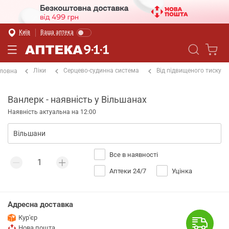
Київ
Ваша аптека
Ліки
Серцево-судинна система
Від підвищеного тиску
ловна
Ванлерк - наявність у Вільшанах
Наявність актуальна на 12:00
Все в наявності
Аптеки 24/7
Уцінка
Адресна доставка
Кур'єр
Нова пошта