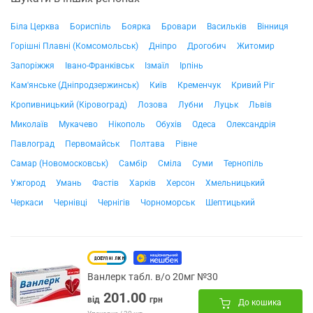
Біла Церква
Бориспіль
Боярка
Бровари
Васильків
Вінниця
Горішні Плавні (Комсомольськ)
Дніпро
Дрогобич
Житомир
Запоріжжя
Івано-Франківськ
Ізмаїл
Ірпінь
Кам'янське (Дніпродзержинськ)
Київ
Кременчук
Кривий Ріг
Кропивницький (Кіровоград)
Лозова
Лубни
Луцьк
Львів
Миколаїв
Мукачево
Нікополь
Обухів
Одеса
Олександрія
Павлоград
Первомайськ
Полтава
Рівне
Самар (Новомосковськ)
Самбір
Сміла
Суми
Тернопіль
Ужгород
Умань
Фастів
Харків
Херсон
Хмельницький
Черкаси
Чернівці
Чернігів
Чорноморськ
Шептицький
Ванлерк табл. в/о 20мг №30
201.00
від
грн
До кошика