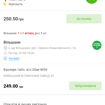
Укрпошта
250.50
До кошика
грн
Вільшани
:
1
з
1
аптека
, де є
1
шт.
Вільшани
с-ще Вільшани, вул. Семена Ковалевського, 1А
Пн-Нд: 07:00-19:00
На мапі
Ванлерк табл. в/о 20мг №30
КИЇВСЬКИЙ ВІТАМІННИЙ ЗАВОД АТ
249.00
Забронювати
грн
Шукати в інших регіонах