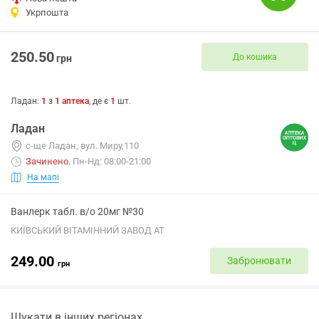
Укрпошта
250.50
До кошика
грн
Ладан
:
1
з
1
аптека
, де є
1
шт.
Ладан
с-ще Ладан, вул. Миру,110
Зачинено
.
Пн-Нд: 08:00-21:00
На мапі
Ванлерк табл. в/о 20мг №30
КИЇВСЬКИЙ ВІТАМІННИЙ ЗАВОД АТ
249.00
Забронювати
грн
Шукати в інших регіонах