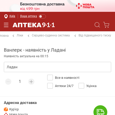
Київ
Ваша аптека
Ліки
Серцево-судинна система
Від підвищеного тиску
ловна
Ванлерк - наявність у Ладані
Наявність актуальна на 00:15
Все в наявності
Аптеки 24/7
Уцінка
Адресна доставка
Кур'єр
Нова пошта