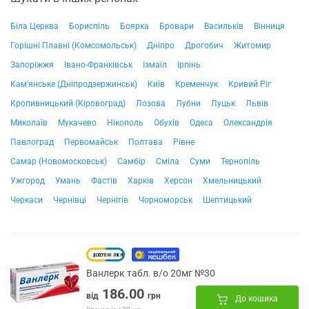
Біла Церква
Бориспіль
Боярка
Бровари
Васильків
Вінниця
Горішні Плавні (Комсомольськ)
Дніпро
Дрогобич
Житомир
Запоріжжя
Івано-Франківськ
Ізмаїл
Ірпінь
Кам'янське (Дніпродзержинськ)
Київ
Кременчук
Кривий Ріг
Кропивницький (Кіровоград)
Лозова
Лубни
Луцьк
Львів
Миколаїв
Мукачево
Нікополь
Обухів
Одеса
Олександрія
Павлоград
Первомайськ
Полтава
Рівне
Самар (Новомосковськ)
Самбір
Сміла
Суми
Тернопіль
Ужгород
Умань
Фастів
Харків
Херсон
Хмельницький
Черкаси
Чернівці
Чернігів
Чорноморськ
Шептицький
Ванлерк табл. в/о 20мг №30
186.00
від
грн
До кошика