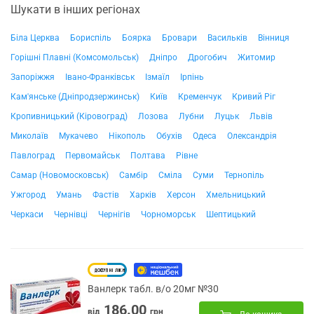
Шукати в інших регіонах
Біла Церква
Бориспіль
Боярка
Бровари
Васильків
Вінниця
Горішні Плавні (Комсомольськ)
Дніпро
Дрогобич
Житомир
Запоріжжя
Івано-Франківськ
Ізмаїл
Ірпінь
Кам'янське (Дніпродзержинськ)
Київ
Кременчук
Кривий Ріг
Кропивницький (Кіровоград)
Лозова
Лубни
Луцьк
Львів
Миколаїв
Мукачево
Нікополь
Обухів
Одеса
Олександрія
Павлоград
Первомайськ
Полтава
Рівне
Самар (Новомосковськ)
Самбір
Сміла
Суми
Тернопіль
Ужгород
Умань
Фастів
Харків
Херсон
Хмельницький
Черкаси
Чернівці
Чернігів
Чорноморськ
Шептицький
Ванлерк табл. в/о 20мг №30
186.00
від
грн