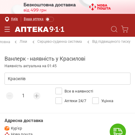
Київ
Ваша аптека
Ліки
Серцево-судинна система
Від підвищеного тиску
ловна
Ванлерк - наявність у Красилові
Наявність актуальна на 01:45
Все в наявності
Аптеки 24/7
Уцінка
Адресна доставка
Кур'єр
Нова пошта