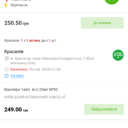
Укрпошта
250.50
До кошика
грн
Красилів
:
1
з
1
аптека
, де є
1
шт.
Красилів
м. Красилів, пров. Максима Кондратюка, 7 (біля
магазину EVA)
Зачинено
.
Пн-Нд: 08:00-21:00
На мапі
Ванлерк табл. в/о 20мг №30
КИЇВСЬКИЙ ВІТАМІННИЙ ЗАВОД АТ
249.00
Забронювати
грн