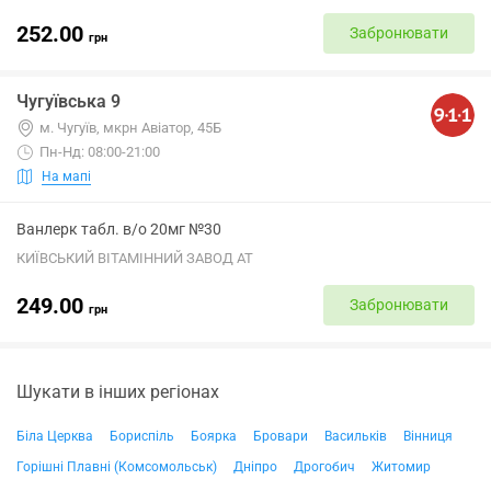
252.00
Забронювати
грн
Чугуївська 9
м. Чугуїв, мкрн Авіатор, 45Б
Пн-Нд: 08:00-21:00
На мапі
Ванлерк табл. в/о 20мг №30
КИЇВСЬКИЙ ВІТАМІННИЙ ЗАВОД АТ
249.00
Забронювати
грн
Шукати в інших регіонах
Біла Церква
Бориспіль
Боярка
Бровари
Васильків
Вінниця
Горішні Плавні (Комсомольськ)
Дніпро
Дрогобич
Житомир