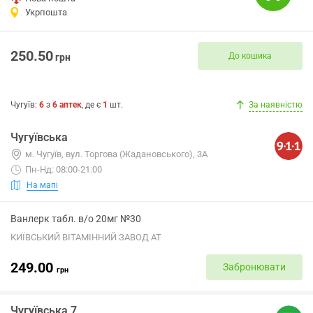
Укрпошта
250.50
До кошика
грн
Чугуїв
:
6
з
6
аптек
, де є
1
шт.
За наявністю
Чугуївська
м. Чугуїв, вул. Торгова (Жадановського), 3А
Пн-Нд: 08:00-21:00
На мапі
Ванлерк табл. в/о 20мг №30
КИЇВСЬКИЙ ВІТАМІННИЙ ЗАВОД АТ
249.00
Забронювати
грн
Чугуївська 7