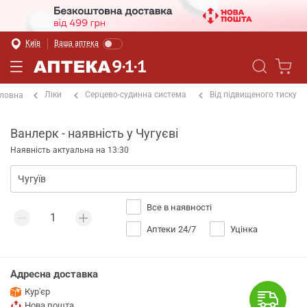
Київ
Ваша аптека
Ліки
Серцево-судинна система
Від підвищеного тиску
ловна
Ванлерк - наявність у Чугуєві
Наявність актуальна на 13:30
Все в наявності
Аптеки 24/7
Уцінка
Адресна доставка
Кур'єр
Нова пошта