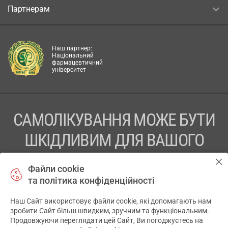
Партнерам
Наш партнер:
Національний
фармацевтичний
університет
САМОЛІКУВАННЯ МОЖЕ БУТИ
ШКІДЛИВИМ ДЛЯ ВАШОГО
ЗДОРОВ’Я
Файли cookie
та політика конфіденційності
ПЕРЕД ЗАСТОСУВАННЯМ ПРЕПАРАТУ ПРОКОНСУЛЬТУЙТЕСЬ
З ЛІКАРЕМ
Наш Сайт використовує файли cookie, які допомагають нам
✕
зробити Сайт більш швидким, зручним та функціональним.
ТОВ «АПТЕКА 911.ЮА» Код ЄДРПОУ 43631965.
Продовжуючи переглядати цей Сайт, Ви погоджуєтесь на