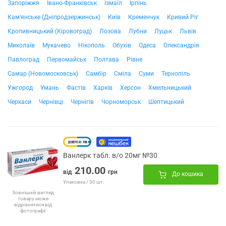
Запоріжжя
Івано-Франківськ
Ізмаїл
Ірпінь
Кам'янське (Дніпродзержинськ)
Київ
Кременчук
Кривий Ріг
Кропивницький (Кіровоград)
Лозова
Лубни
Луцьк
Львів
Миколаїв
Мукачево
Нікополь
Обухів
Одеса
Олександрія
Павлоград
Первомайськ
Полтава
Рівне
Самар (Новомосковськ)
Самбір
Сміла
Суми
Тернопіль
Ужгород
Умань
Фастів
Харків
Херсон
Хмельницький
Черкаси
Чернівці
Чернігів
Чорноморськ
Шептицький
Ванлерк табл. в/о 20мг №30
210.00
від
грн
До кошика
Упаковка / 30 шт.
Зовнішній вигляд
товару може
відрізнятися від
фотографії