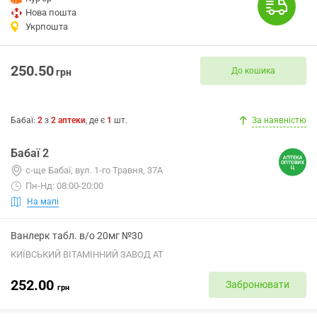
Нова пошта
Укрпошта
250.50
До кошика
грн
Бабаї
:
2
з
2
аптеки
, де є
1
шт.
За наявністю
Бабаї 2
с-ще Бабаї, вул. 1-го Травня, 37А
Пн-Нд: 08:00-20:00
На мапі
Ванлерк табл. в/о 20мг №30
КИЇВСЬКИЙ ВІТАМІННИЙ ЗАВОД АТ
252.00
Забронювати
грн