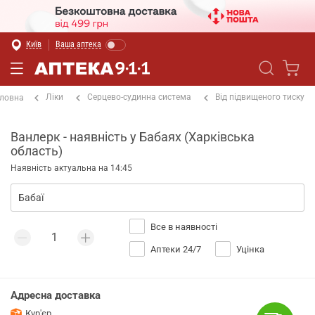
Київ
Ваша аптека
Ліки
Серцево-судинна система
Від підвищеного тиску
ловна
Ванлерк - наявність у Бабаях (Харківська
область)
Наявність актуальна на 14:45
Все в наявності
Аптеки 24/7
Уцінка
Адресна доставка
Кур'єр