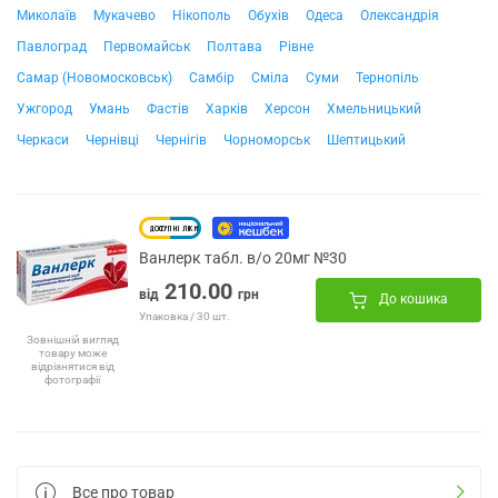
Миколаїв
Мукачево
Нікополь
Обухів
Одеса
Олександрія
Павлоград
Первомайськ
Полтава
Рівне
Самар (Новомосковськ)
Самбір
Сміла
Суми
Тернопіль
Ужгород
Умань
Фастів
Харків
Херсон
Хмельницький
Черкаси
Чернівці
Чернігів
Чорноморськ
Шептицький
Ванлерк табл. в/о 20мг №30
210.00
від
грн
До кошика
Упаковка / 30 шт.
Зовнішній вигляд
товару може
відрізнятися від
фотографії
Все про товар