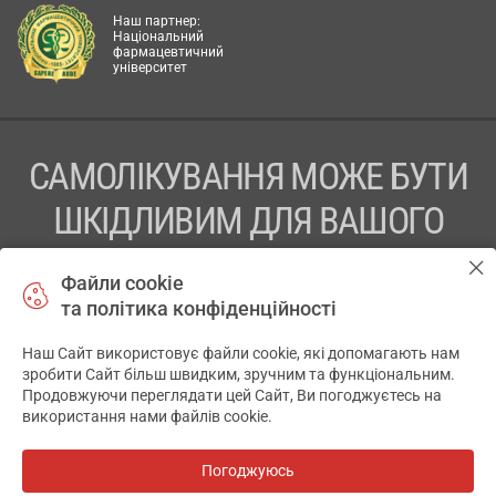
Наш партнер:
Національний
фармацевтичний
університет
САМОЛІКУВАННЯ МОЖЕ БУТИ
ШКІДЛИВИМ ДЛЯ ВАШОГО
ЗДОРОВ’Я
Файли cookie
та політика конфіденційності
ПЕРЕД ЗАСТОСУВАННЯМ ПРЕПАРАТУ ПРОКОНСУЛЬТУЙТЕСЬ
З ЛІКАРЕМ
Наш Сайт використовує файли cookie, які допомагають нам
✕
зробити Сайт більш швидким, зручним та функціональним.
ТОВ «АПТЕКА 911.ЮА» Код ЄДРПОУ 43631965.
Продовжуючи переглядати цей Сайт, Ви погоджуєтесь на
використання нами файлів cookie.
Відмова від відповідальності
© 2014-2026. Медична інформаційна система АПТЕКА911.ЮА
Погоджуюсь
Всі аптеки
на мапі