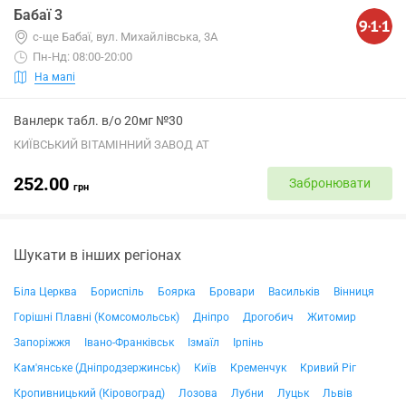
Бабаї 3
с-ще Бабаї, вул. Михайлівська, 3А
Пн-Нд: 08:00-20:00
На мапі
Ванлерк табл. в/о 20мг №30
КИЇВСЬКИЙ ВІТАМІННИЙ ЗАВОД АТ
252.00
Забронювати
грн
Шукати в інших регіонах
Біла Церква
Бориспіль
Боярка
Бровари
Васильків
Вінниця
Горішні Плавні (Комсомольськ)
Дніпро
Дрогобич
Житомир
Запоріжжя
Івано-Франківськ
Ізмаїл
Ірпінь
Кам'янське (Дніпродзержинськ)
Київ
Кременчук
Кривий Ріг
Кропивницький (Кіровоград)
Лозова
Лубни
Луцьк
Львів