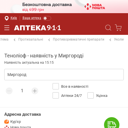
Київ
Ваша аптека
стема
Протизапальні
Противоревматичні препарати
Уколи
Теноліоф - наявність у Миргороді
Наявність актуальна на 15:15
Все в наявності
Аптеки 24/7
Уцінка
Адресна доставка
Кур'єр
Нова пошта