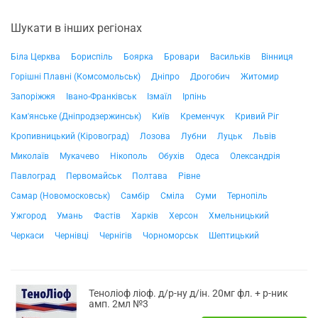
Шукати в інших регіонах
Біла Церква
Бориспіль
Боярка
Бровари
Васильків
Вінниця
Горішні Плавні (Комсомольськ)
Дніпро
Дрогобич
Житомир
Запоріжжя
Івано-Франківськ
Ізмаїл
Ірпінь
Кам'янське (Дніпродзержинськ)
Київ
Кременчук
Кривий Ріг
Кропивницький (Кіровоград)
Лозова
Лубни
Луцьк
Львів
Миколаїв
Мукачево
Нікополь
Обухів
Одеса
Олександрія
Павлоград
Первомайськ
Полтава
Рівне
Самар (Новомосковськ)
Самбір
Сміла
Суми
Тернопіль
Ужгород
Умань
Фастів
Харків
Херсон
Хмельницький
Черкаси
Чернівці
Чернігів
Чорноморськ
Шептицький
Теноліоф ліоф. д/р-ну д/ін. 20мг фл. + р-ник
амп. 2мл №3