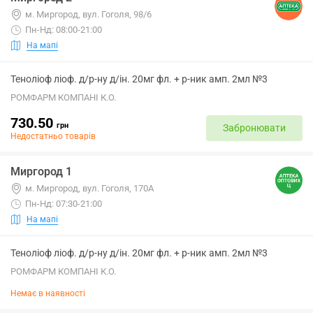
м. Миргород, вул. Гоголя, 98/6
Пн-Нд: 08:00-21:00
На мапі
Теноліоф ліоф. д/р-ну д/ін. 20мг фл. + р-ник амп. 2мл №3
РОМФАРМ КОМПАНІ К.О.
730.50
грн
Забронювати
Недостатньо товарів
Миргород 1
м. Миргород, вул. Гоголя, 170А
Пн-Нд: 07:30-21:00
На мапі
Теноліоф ліоф. д/р-ну д/ін. 20мг фл. + р-ник амп. 2мл №3
РОМФАРМ КОМПАНІ К.О.
Немає в наявності