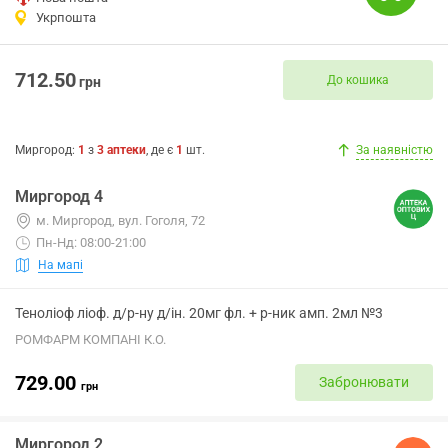
Укрпошта
712.50
До кошика
грн
Миргород
:
1
з
3
аптеки
, де є
1
шт.
За наявністю
Миргород 4
м. Миргород, вул. Гоголя, 72
Пн-Нд: 08:00-21:00
На мапі
Теноліоф ліоф. д/р-ну д/ін. 20мг фл. + р-ник амп. 2мл №3
РОМФАРМ КОМПАНІ К.О.
729.00
Забронювати
грн
Миргород 2