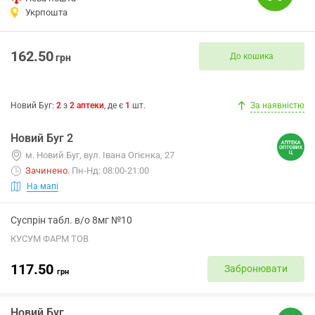
Укрпошта
162.50
До кошика
грн
Новий Буг
:
2
з
2
аптеки
, де є
1
шт.
За наявністю
Новий Буг 2
м. Новий Буг, вул. Івана Огієнка, 27
Зачинено
.
Пн-Нд: 08:00-21:00
На мапі
Суспрін табл. в/о 8мг №10
КУСУМ ФАРМ ТОВ
117.50
Забронювати
грн
Новий Буг