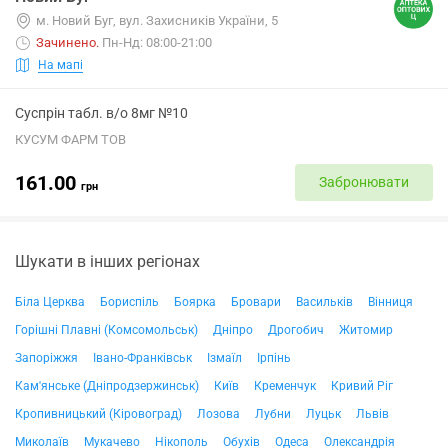
м. Новий Буг, вул. Захисників України, 5
Зачинено
.
Пн-Нд: 08:00-21:00
На мапі
Суспрін табл. в/о 8мг №10
КУСУМ ФАРМ ТОВ
161.00
Забронювати
грн
Шукати в інших регіонах
Біла Церква
Бориспіль
Боярка
Бровари
Васильків
Вінниця
Горішні Плавні (Комсомольськ)
Дніпро
Дрогобич
Житомир
Запоріжжя
Івано-Франківськ
Ізмаїл
Ірпінь
Кам'янське (Дніпродзержинськ)
Київ
Кременчук
Кривий Ріг
Кропивницький (Кіровоград)
Лозова
Лубни
Луцьк
Львів
Миколаїв
Мукачево
Нікополь
Обухів
Одеса
Олександрія