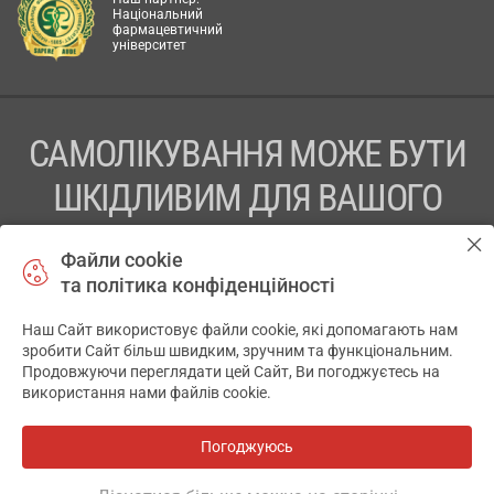
Національний
фармацевтичний
університет
САМОЛІКУВАННЯ МОЖЕ БУТИ
ШКІДЛИВИМ ДЛЯ ВАШОГО
ЗДОРОВ’Я
Файли cookie
та політика конфіденційності
ПЕРЕД ЗАСТОСУВАННЯМ ПРЕПАРАТУ ПРОКОНСУЛЬТУЙТЕСЬ
З ЛІКАРЕМ
Наш Сайт використовує файли cookie, які допомагають нам
✕
зробити Сайт більш швидким, зручним та функціональним.
ТОВ «АПТЕКА 911.ЮА» Код ЄДРПОУ 43631965.
Продовжуючи переглядати цей Сайт, Ви погоджуєтесь на
використання нами файлів cookie.
Відмова від відповідальності
© 2014-2026. Медична інформаційна система АПТЕКА911.ЮА
Погоджуюсь
Всі аптеки
на мапі
Розробка і підтримка сайту -
wu.ua