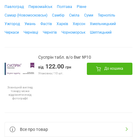
Павлоград
Первомайськ
Полтава
Рівне
Самар (Новомосковськ)
Самбір
Сміла
Суми
Тернопіль
Ужгород
Умань
Фастів
Харків
Херсон
Хмельницький
Черкаси
Чернівці
Чернігів
Чорноморськ
Шептицький
Суспрін табл. в/о 8мг №10
122.00
від
грн
До кошика
Упаковка / 10 шт.
Зовнішній вигляд
товару може
відрізнятися від
фотографії
Все про товар