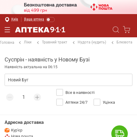
Київ
Ваша аптека
Ліки
Травний тракт
Нудота (нудить)
Блювота
Головна
Суспрін - наявність у Новому Бузі
Наявність актуальна на 06:15
Все в наявності
Аптеки 24/7
Уцінка
Адресна доставка
Кур'єр
Нова пошта