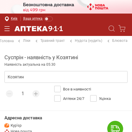
Київ
Ваша аптека
Ліки
Травний тракт
Нудота (нудить)
Блювота
Головна
Суспрін - наявність у Козятині
Наявність актуальна на 05:30
Все в наявності
Аптеки 24/7
Уцінка
Адресна доставка
Кур'єр
Нова пошта