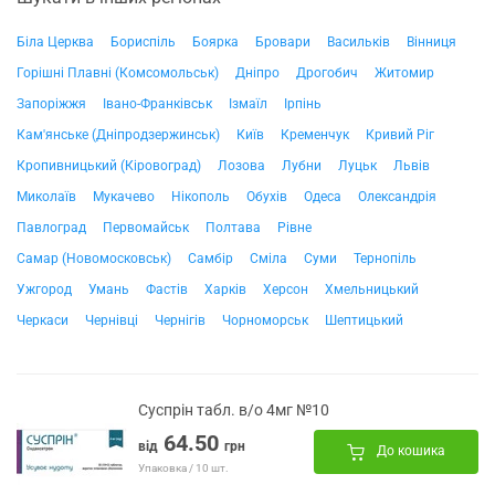
Біла Церква
Бориспіль
Боярка
Бровари
Васильків
Вінниця
Горішні Плавні (Комсомольськ)
Дніпро
Дрогобич
Житомир
Запоріжжя
Івано-Франківськ
Ізмаїл
Ірпінь
Кам'янське (Дніпродзержинськ)
Київ
Кременчук
Кривий Ріг
Кропивницький (Кіровоград)
Лозова
Лубни
Луцьк
Львів
Миколаїв
Мукачево
Нікополь
Обухів
Одеса
Олександрія
Павлоград
Первомайськ
Полтава
Рівне
Самар (Новомосковськ)
Самбір
Сміла
Суми
Тернопіль
Ужгород
Умань
Фастів
Харків
Херсон
Хмельницький
Черкаси
Чернівці
Чернігів
Чорноморськ
Шептицький
Суспрін табл. в/о 4мг №10
64.50
від
грн
До кошика
Упаковка / 10 шт.