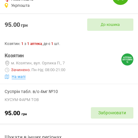
Укрпошта
95.00
До кошика
грн
Козятин
:
1
з
1
аптека
, де є
1
шт.
Козятин
м. Козятин, вул. Орлика П., 7
Зачинено
.
Пн-Нд: 08:00-21:00
На мапі
Суспрін табл. в/о 4мг №10
КУСУМ ФАРМ ТОВ
95.00
Забронювати
грн
Шукати в інших регіонах