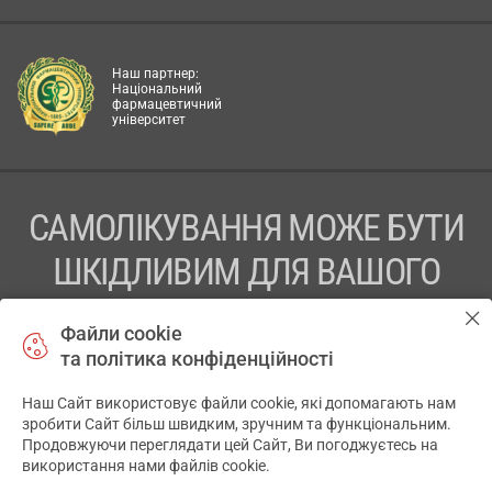
Наш партнер:
Національний
фармацевтичний
університет
САМОЛІКУВАННЯ МОЖЕ БУТИ
ШКІДЛИВИМ ДЛЯ ВАШОГО
ЗДОРОВ’Я
Файли cookie
та політика конфіденційності
ПЕРЕД ЗАСТОСУВАННЯМ ПРЕПАРАТУ ПРОКОНСУЛЬТУЙТЕСЬ
З ЛІКАРЕМ
Наш Сайт використовує файли cookie, які допомагають нам
✕
зробити Сайт більш швидким, зручним та функціональним.
ТОВ «АПТЕКА 911.ЮА» Код ЄДРПОУ 43631965.
Продовжуючи переглядати цей Сайт, Ви погоджуєтесь на
використання нами файлів cookie.
Відмова від відповідальності