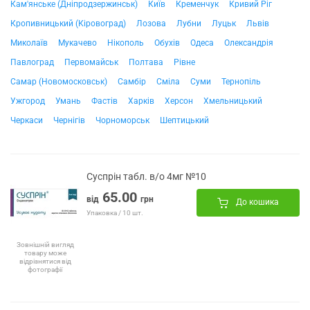
Кам'янське (Дніпродзержинськ)
Київ
Кременчук
Кривий Ріг
Кропивницький (Кіровоград)
Лозова
Лубни
Луцьк
Львів
Миколаїв
Мукачево
Нікополь
Обухів
Одеса
Олександрія
Павлоград
Первомайськ
Полтава
Рівне
Самар (Новомосковськ)
Самбір
Сміла
Суми
Тернопіль
Ужгород
Умань
Фастів
Харків
Херсон
Хмельницький
Черкаси
Чернігів
Чорноморськ
Шептицький
Суспрін табл. в/о 4мг №10
65.00
від
грн
До кошика
Упаковка / 10 шт.
Зовнішній вигляд
товару може
відрізнятися від
фотографії