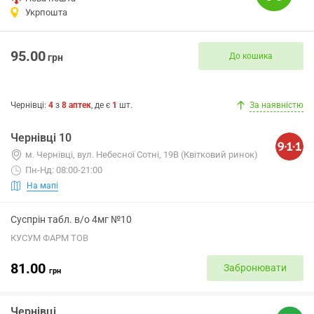
Укрпошта
95.00
До кошика
грн
Чернівці
:
4
з
8
аптек
, де є
1
шт.
За наявністю
Чернівці 10
м. Чернівці, вул. Небесної Сотні, 19В (Квітковий ринок)
Пн-Нд: 08:00-21:00
На мапі
Суспрін табл. в/о 4мг №10
КУСУМ ФАРМ ТОВ
81.00
Забронювати
грн
Чернівці