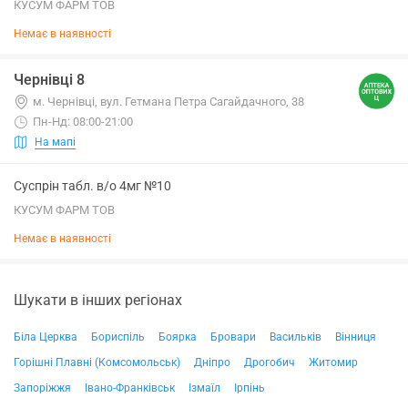
КУСУМ ФАРМ ТОВ
Немає в наявності
Чернівці 8
м. Чернівці, вул. Гетмана Петра Сагайдачного, 38
Пн-Нд: 08:00-21:00
На мапі
Суспрін табл. в/о 4мг №10
КУСУМ ФАРМ ТОВ
Немає в наявності
Шукати в інших регіонах
Біла Церква
Бориспіль
Боярка
Бровари
Васильків
Вінниця
Горішні Плавні (Комсомольськ)
Дніпро
Дрогобич
Житомир
Запоріжжя
Івано-Франківськ
Ізмаїл
Ірпінь