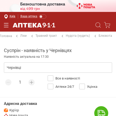
Київ
Ваша аптека
Ліки
Травний тракт
Нудота (нудить)
Блювота
Головна
Суспрін - наявність у Чернівцях
Наявність актуальна на 17:30
Все в наявності
Аптеки 24/7
Уцінка
Адресна доставка
Кур'єр
Нова пошта