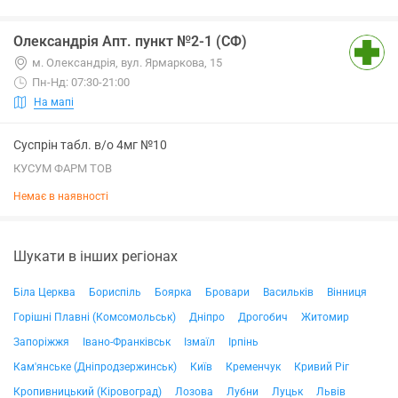
Олександрія Апт. пункт №2-1 (СФ)
м. Олександрія, вул. Ярмаркова, 15
Пн-Нд: 07:30-21:00
На мапі
Суспрін табл. в/о 4мг №10
КУСУМ ФАРМ ТОВ
Немає в наявності
Шукати в інших регіонах
Біла Церква
Бориспіль
Боярка
Бровари
Васильків
Вінниця
Горішні Плавні (Комсомольськ)
Дніпро
Дрогобич
Житомир
Запоріжжя
Івано-Франківськ
Ізмаїл
Ірпінь
Кам'янське (Дніпродзержинськ)
Київ
Кременчук
Кривий Ріг
Кропивницький (Кіровоград)
Лозова
Лубни
Луцьк
Львів