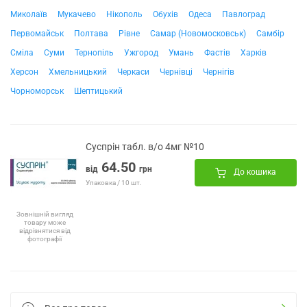
Миколаїв
Мукачево
Нікополь
Обухів
Одеса
Павлоград
Первомайськ
Полтава
Рівне
Самар (Новомосковськ)
Самбір
Сміла
Суми
Тернопіль
Ужгород
Умань
Фастів
Харків
Херсон
Хмельницький
Черкаси
Чернівці
Чернігів
Чорноморськ
Шептицький
Суспрін табл. в/о 4мг №10
64.50
від
грн
До кошика
Упаковка / 10 шт.
Зовнішній вигляд
товару може
відрізнятися від
фотографії