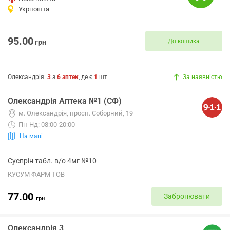
Укрпошта
95.00
До кошика
грн
Олександрія
:
3
з
6
аптек
, де є
1
шт.
За наявністю
Олександрія Аптека №1 (СФ)
м. Олександрія, просп. Соборний, 19
Пн-Нд: 08:00-20:00
На мапі
Суспрін табл. в/о 4мг №10
КУСУМ ФАРМ ТОВ
77.00
Забронювати
грн
Олександрія 3