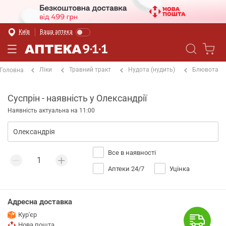
Київ
Ваша аптека
Ліки
Травний тракт
Нудота (нудить)
Блювота
Головна
Суспрін - наявність у Олександрії
Наявність актуальна на 11:00
Все в наявності
Аптеки 24/7
Уцінка
Адресна доставка
Кур'єр
Нова пошта