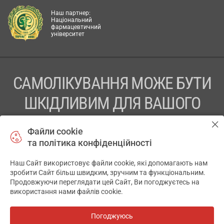
Наш партнер:
Національний
фармацевтичний
університет
САМОЛІКУВАННЯ МОЖЕ БУТИ
ШКІДЛИВИМ ДЛЯ ВАШОГО
ЗДОРОВ’Я
Файли cookie
та політика конфіденційності
ПЕРЕД ЗАСТОСУВАННЯМ ПРЕПАРАТУ ПРОКОНСУЛЬТУЙТЕСЬ
З ЛІКАРЕМ
Наш Сайт використовує файли cookie, які допомагають нам
✕
зробити Сайт більш швидким, зручним та функціональним.
ТОВ «АПТЕКА 911.ЮА» Код ЄДРПОУ 43631965.
Продовжуючи переглядати цей Сайт, Ви погоджуєтесь на
використання нами файлів cookie.
Відмова від відповідальності
© 2014-2026. Медична інформаційна система АПТЕКА911.ЮА
Погоджуюсь
Всі аптеки
на мапі