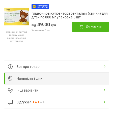
Гліцеринові супозиторії ректальні (свічки) для
дітей по 800 мг упаковка 5 шт
49.00
від
грн
До кошика
Упаковка / 5 шт.
Зовнішній вигляд
товару може
відрізнятися від
фотографії
Все про товар
Наявність і ціни
Інші варіанти
Відгуки
4