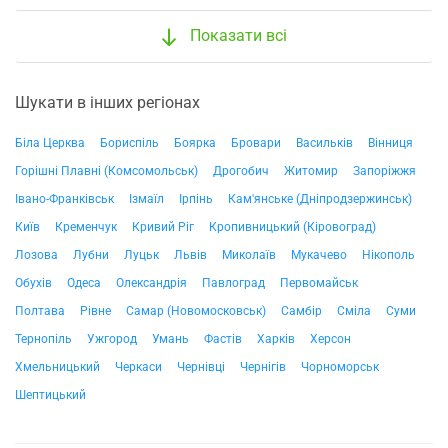
Показати всі
Шукати в інших регіонах
Біла Церква
Бориспіль
Боярка
Бровари
Васильків
Вінниця
Горішні Плавні (Комсомольськ)
Дрогобич
Житомир
Запоріжжя
Івано-Франківськ
Ізмаїл
Ірпінь
Кам'янське (Дніпродзержинськ)
Київ
Кременчук
Кривий Ріг
Кропивницький (Кіровоград)
Лозова
Лубни
Луцьк
Львів
Миколаїв
Мукачево
Нікополь
Обухів
Одеса
Олександрія
Павлоград
Первомайськ
Полтава
Рівне
Самар (Новомосковськ)
Самбір
Сміла
Суми
Тернопіль
Ужгород
Умань
Фастів
Харків
Херсон
Хмельницький
Черкаси
Чернівці
Чернігів
Чорноморськ
Шептицький