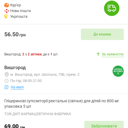
Кур'єр
Нова пошта
Укрпошта
56.50
До кошика
грн
Вишгород
:
2
з
2
аптеки
, де є
1
шт.
За наявністю
Вишгород
м. Вишгород, вул. Шкільна, 73Б, прим. 2
Пн-Нд: 08:00-21:00
На мапі
Гліцеринові супозиторії ректальні (свічки) для дітей по 800 мг
упаковка 5 шт
ТОВ ДКП ФАРМАЦЕВТИЧНА ФАБРИКА
69.00
Забронювати
грн