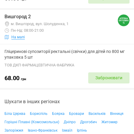
Вишгород 2
м. Вишгород, вул. Шолуденка, 1
Пн-Нд: 08:00-21:00
На мапі
Гліцеринові супозиторії ректальні (свічки) для дітей по 800 мг
упаковка 5 шт
ТОВ ДКП ФАРМАЦЕВТИЧНА ФАБРИКА
68.00
Забронювати
грн
Шукати в інших регіонах
Біла Церква
Бориспіль
Боярка
Бровари
Васильків
Вінниця
Горішні Плавні (Комсомольськ)
Дніпро
Дрогобич
Житомир
Запоріжжя
Івано-Франківськ
Ізмаїл
Ірпінь