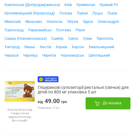
Кам'янське (Дніпродзержинськ)
Київ
Кременчук
Кривий Ріг
Кропивницький (Кіровоград)
Лозова
Лубни
Луцьк
Львів
Миколаїв
Мукачево
Нікополь
Обухів
Одеса
Олександрія
Павлоград
Первомайськ
Полтава
Рівне
Самар (Новомосковськ)
Самбір
Сміла
Суми
Тернопіль
Ужгород
Умань
Фастів
Харків
Херсон
Хмельницький
Черкаси
Чернівці
Чернігів
Чорноморськ
Шептицький
Гліцеринові супозиторії ректальні (свічки) для
дітей по 800 мг упаковка 5 шт
49.00
від
грн
До кошика
Упаковка / 5 шт.
Зовнішній вигляд
товару може
відрізнятися від
фотографії