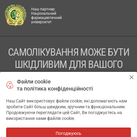
Наш партнер:
Національний
фармацевтичний
університет
САМОЛІКУВАННЯ МОЖЕ БУТИ
ШКІДЛИВИМ ДЛЯ ВАШОГО
ЗДОРОВ’Я
Файли cookie
та політика конфіденційності
ПЕРЕД ЗАСТОСУВАННЯМ ПРЕПАРАТУ ПРОКОНСУЛЬТУЙТЕСЬ
З ЛІКАРЕМ
Наш Сайт використовує файли cookie, які допомагають нам
✕
зробити Сайт більш швидким, зручним та функціональним.
ТОВ «АПТЕКА 911.ЮА» Код ЄДРПОУ 43631965.
Продовжуючи переглядати цей Сайт, Ви погоджуєтесь на
використання нами файлів cookie.
Відмова від відповідальності
© 2014-2026. Медична інформаційна система АПТЕКА911.ЮА
Погоджуюсь
Всі аптеки