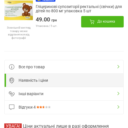
Гліцеринові супозиторії ректальні (свічки) для
дітей по 800 мг упаковка 5 шт
49.00
грн
До кошика
Упаковка / 5 шт.
Зовнішній вигляд
товару може
відрізнятися від
фотографії
Все про товар
Наявність і ціни
Інші варіанти
Відгуки
4
УВАГА!
Ціни актуальні лише в разі оформлення