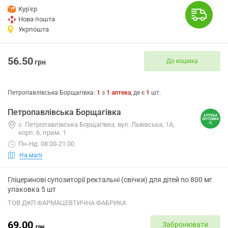
Кур'єр
Нова пошта
Укрпошта
56.50
До кошика
грн
Петропавлівська Борщагівка
:
1
з
1
аптека
, де є
1
шт.
Петропавлівська Борщагівка
с. Петропавлівська Борщагівка, вул. Львівська, 1А,
корп. 6, прим. 1
Пн-Нд: 08:00-21:00
На мапі
Гліцеринові супозиторії ректальні (свічки) для дітей по 800 мг
упаковка 5 шт
ТОВ ДКП ФАРМАЦЕВТИЧНА ФАБРИКА
69.00
Забронювати
грн