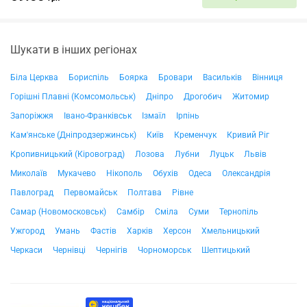
Шукати в інших регіонах
Біла Церква
Бориспіль
Боярка
Бровари
Васильків
Вінниця
Горішні Плавні (Комсомольськ)
Дніпро
Дрогобич
Житомир
Запоріжжя
Івано-Франківськ
Ізмаїл
Ірпінь
Кам'янське (Дніпродзержинськ)
Київ
Кременчук
Кривий Ріг
Кропивницький (Кіровоград)
Лозова
Лубни
Луцьк
Львів
Миколаїв
Мукачево
Нікополь
Обухів
Одеса
Олександрія
Павлоград
Первомайськ
Полтава
Рівне
Самар (Новомосковськ)
Самбір
Сміла
Суми
Тернопіль
Ужгород
Умань
Фастів
Харків
Херсон
Хмельницький
Черкаси
Чернівці
Чернігів
Чорноморськ
Шептицький