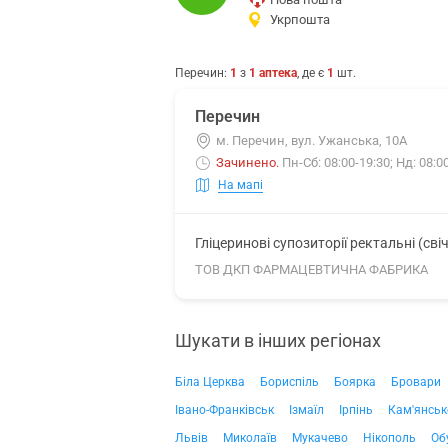
Укрпошта
Перечин
:
1
з
1
аптека
, де є
1
шт.
Перечин
м. Перечин, вул. Ужанська, 10А
Зачинено
.
Пн-Сб: 08:00-19:30; Нд: 08:0
На мапі
Гліцеринові супозиторії ректальні (сві
ТОВ ДКП ФАРМАЦЕВТИЧНА ФАБРИКА
Шукати в інших регіонах
Біла Церква
Бориспіль
Боярка
Бровари
Івано-Франківськ
Ізмаїл
Ірпінь
Кам'янськ
Львів
Миколаїв
Мукачево
Нікополь
Об