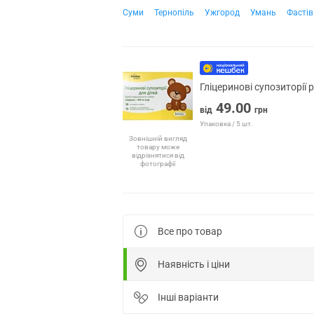
Суми
Тернопіль
Ужгород
Умань
Фастів
Гліцеринові супозиторії 
49.00
від
грн
Упаковка / 5 шт.
Зовнішній вигляд
товару може
відрізнятися від
фотографії
Все про товар
Наявність і ціни
Інші варіанти