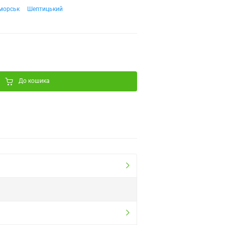
морськ
Шептицький
До кошика