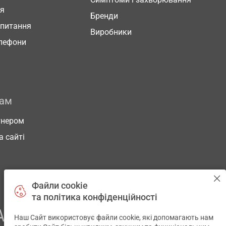
ня
Бренди
 питання
Виробники
елефони
рам
тнером
а сайті
Файли cookie
та політика конфіденційності
АШОГО ЗДОРОВ’Я
Наш Сайт використовує файли cookie, які допомагають нам
✕