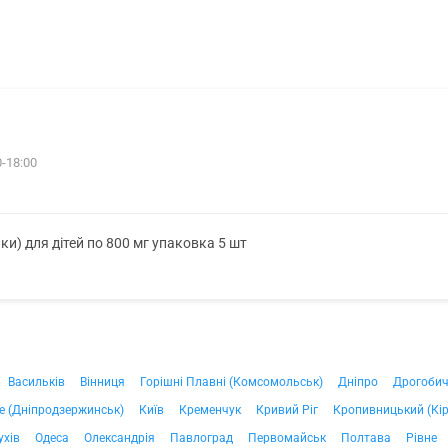
0-18:00
чки) для дітей по 800 мг упаковка 5 шт
Васильків
Вінниця
Горішні Плавні (Комсомольськ)
Дніпро
Дрогоби
е (Дніпродзержинськ)
Київ
Кременчук
Кривий Ріг
Кропивницький (Кі
ухів
Одеса
Олександрія
Павлоград
Первомайськ
Полтава
Рівне