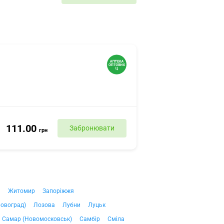
111.00
Забронювати
грн
ч
Житомир
Запоріжжя
ровоград)
Лозова
Лубни
Луцьк
Самар (Новомосковськ)
Самбір
Сміла