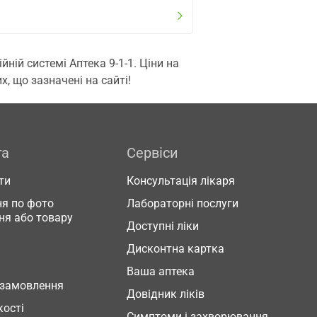
ій системі Аптека 9-1-1. Ціни на
, що зазначені на сайті!
га
Сервіси
ти
Консультація лікаря
я по фото
Лабораторні послуги
ня або товару
Доступні ліки
Дисконтна картка
Ваша аптека
 замовлення
Довідник ліків
кості
Симптоми і захворювання