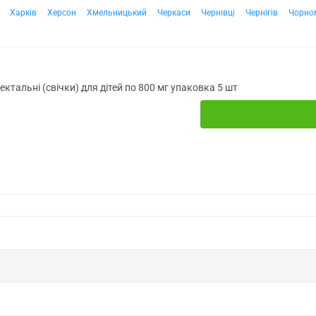
Харків
Херсон
Хмельницький
Черкаси
Чернівці
Чернігів
Чорно
ректальні (свічки) для дітей по 800 мг упаковка 5 шт