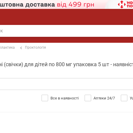
ілактика
Проктологія
і (свічки) для дітей по 800 мг упаковка 5 шт - наявні
Все в наявності
Аптеки 24/7
У