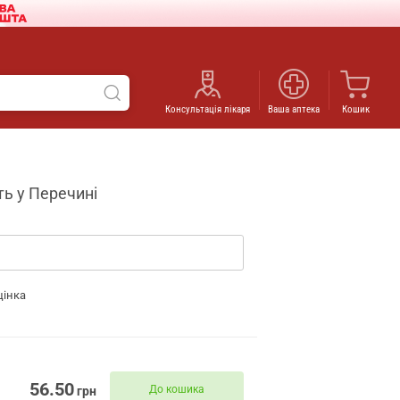
Консультація лікаря
Ваша аптека
Кошик
сть у Перечині
цінка
56.50
До кошика
грн