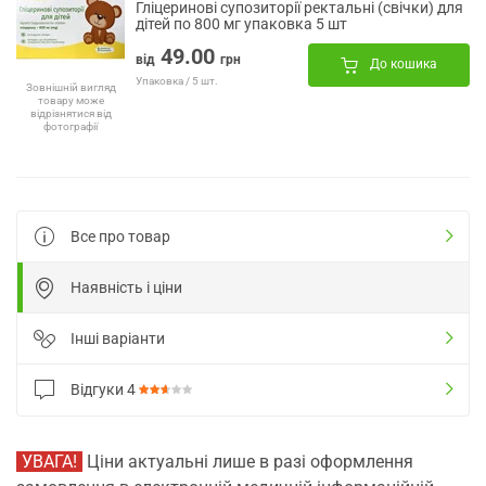
Гліцеринові супозиторії ректальні (свічки) для
дітей по 800 мг упаковка 5 шт
49.00
від
грн
До кошика
Упаковка / 5 шт.
Зовнішній вигляд
товару може
відрізнятися від
фотографії
Все про товар
Наявність і ціни
Інші варіанти
Відгуки
4
УВАГА!
Ціни актуальні лише в разі оформлення