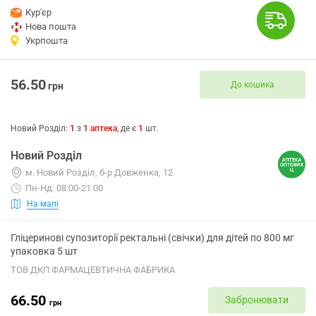
Кур'єр
Нова пошта
Укрпошта
56.50
До кошика
грн
Новий Розділ
:
1
з
1
аптека
, де є
1
шт.
Новий Розділ
м. Новий Розділ, б-р Довженка, 12
Пн-Нд: 08:00-21:00
На мапі
Гліцеринові супозиторії ректальні (свічки) для дітей по 800 мг
упаковка 5 шт
ТОВ ДКП ФАРМАЦЕВТИЧНА ФАБРИКА
66.50
Забронювати
грн