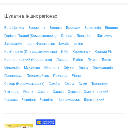
Шукати в інших регіонах
Біла Церква
Бориспіль
Боярка
Бровари
Васильків
Вінниця
Горішні Плавні (Комсомольськ)
Дніпро
Дрогобич
Житомир
Запоріжжя
Івано-Франківськ
Ізмаїл
Ірпінь
Кам'янське (Дніпродзержинськ)
Київ
Кременчук
Кривий Ріг
Кропивницький (Кіровоград)
Лозова
Лубни
Луцьк
Львів
Миколаїв
Мукачево
Нікополь
Обухів
Одеса
Олександрія
Павлоград
Первомайськ
Полтава
Рівне
Самар (Новомосковськ)
Самбір
Сміла
Суми
Тернопіль
Ужгород
Умань
Фастів
Харків
Херсон
Хмельницький
Черкаси
Чернівці
Чернігів
Чорноморськ
Шептицький