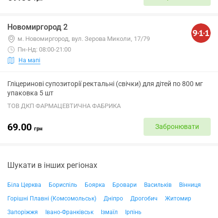
Новомиргород 2
м. Новомиргород, вул. Зерова Миколи, 17/79
Пн-Нд: 08:00-21:00
На мапі
Гліцеринові супозиторії ректальні (свічки) для дітей по 800 мг
упаковка 5 шт
ТОВ ДКП ФАРМАЦЕВТИЧНА ФАБРИКА
69.00
Забронювати
грн
Шукати в інших регіонах
Біла Церква
Бориспіль
Боярка
Бровари
Васильків
Вінниця
Горішні Плавні (Комсомольськ)
Дніпро
Дрогобич
Житомир
Запоріжжя
Івано-Франківськ
Ізмаїл
Ірпінь