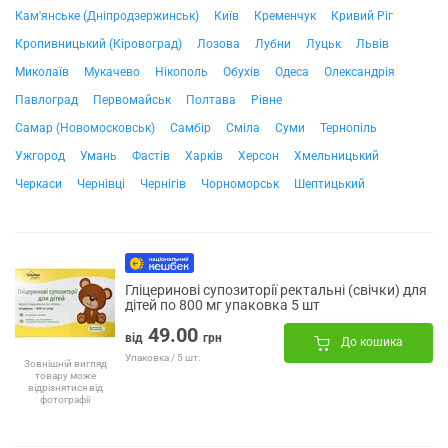
Кам'янське (Дніпродзержинськ)
Київ
Кременчук
Кривий Ріг
Кропивницький (Кіровоград)
Лозова
Лубни
Луцьк
Львів
Миколаїв
Мукачево
Нікополь
Обухів
Одеса
Олександрія
Павлоград
Первомайськ
Полтава
Рівне
Самар (Новомосковськ)
Самбір
Сміла
Суми
Тернопіль
Ужгород
Умань
Фастів
Харків
Херсон
Хмельницький
Черкаси
Чернівці
Чернігів
Чорноморськ
Шептицький
Гліцеринові супозиторії ректальні (свічки) для
дітей по 800 мг упаковка 5 шт
49.00
від
грн
До кошика
Упаковка / 5 шт.
Зовнішній вигляд
товару може
відрізнятися від
фотографії