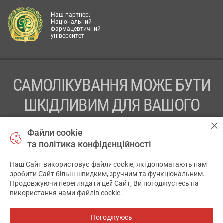
Наш партнер:
Національний
фармацевтичний
університет
САМОЛІКУВАННЯ МОЖЕ БУТИ
ШКІДЛИВИМ ДЛЯ ВАШОГО
ЗДОРОВ’Я
Файли cookie
та політика конфіденційності
ПЕРЕД ЗАСТОСУВАННЯМ ПРЕПАРАТУ ПРОКОНСУЛЬТУЙТЕСЬ
З ЛІКАРЕМ
Наш Сайт використовує файли cookie, які допомагають нам
✕
зробити Сайт більш швидким, зручним та функціональним.
ТОВ «АПТЕКА 911.ЮА» Код ЄДРПОУ 43631965.
Продовжуючи переглядати цей Сайт, Ви погоджуєтесь на
використання нами файлів cookie.
Відмова від відповідальності
© 2014-2026. Медична інформаційна система АПТЕКА911.ЮА
Погоджуюсь
Всі аптеки