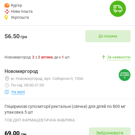
Кур'єр
Нова пошта
Укрпошта
56.50
До кошика
грн
Новомиргород
:
2
з
2
аптеки
, де є
1
шт.
За наявністю
Новомиргород
м. Новомиргород, вул. Соборності, 103А
Пн-Нд: 08:00-21:00
На мапі
Гліцеринові супозиторії ректальні (свічки) для дітей по 800 мг
упаковка 5 шт
ТОВ ДКП ФАРМАЦЕВТИЧНА ФАБРИКА
69.00
Забронювати
грн