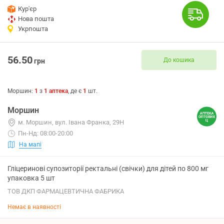
Кур'єр
Нова пошта
Укрпошта
56.50
До кошика
грн
Моршин
:
1
з
1
аптека
, де є
1
шт.
Моршин
м. Моршин, вул. Івана Франка, 29Н
Пн-Нд: 08:00-20:00
На мапі
Гліцеринові супозиторії ректальні (свічки) для дітей по 800 мг
упаковка 5 шт
ТОВ ДКП ФАРМАЦЕВТИЧНА ФАБРИКА
Немає в наявності