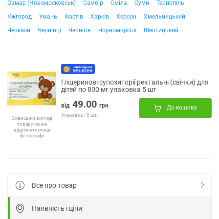
Самар (Новомосковськ)
Самбір
Сміла
Суми
Тернопіль
Ужгород
Умань
Фастів
Харків
Херсон
Хмельницький
Черкаси
Чернівці
Чернігів
Чорноморськ
Шептицький
Гліцеринові супозиторії ректальні (свічки) для
дітей по 800 мг упаковка 5 шт
49.00
від
грн
До кошика
Упаковка / 5 шт.
Зовнішній вигляд
товару може
відрізнятися від
фотографії
Все про товар
Наявність і ціни