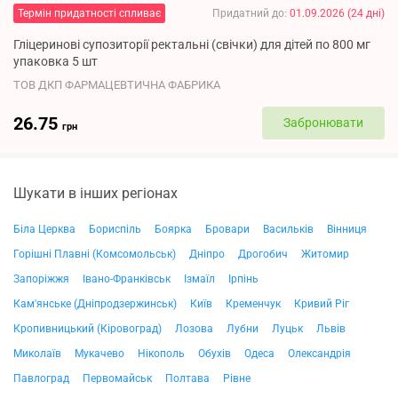
Термін придатності спливає
Придатний до
:
01.09.2026
(
24
дні
)
Гліцеринові супозиторії ректальні (свічки) для дітей по 800 мг
упаковка 5 шт
ТОВ ДКП ФАРМАЦЕВТИЧНА ФАБРИКА
26.75
Забронювати
грн
Шукати в інших регіонах
Біла Церква
Бориспіль
Боярка
Бровари
Васильків
Вінниця
Горішні Плавні (Комсомольськ)
Дніпро
Дрогобич
Житомир
Запоріжжя
Івано-Франківськ
Ізмаїл
Ірпінь
Кам'янське (Дніпродзержинськ)
Київ
Кременчук
Кривий Ріг
Кропивницький (Кіровоград)
Лозова
Лубни
Луцьк
Львів
Миколаїв
Мукачево
Нікополь
Обухів
Одеса
Олександрія
Павлоград
Первомайськ
Полтава
Рівне