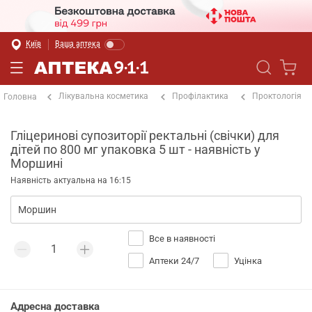
Київ
Ваша аптека
Лікувальна косметика
Профілактика
Проктологія
Головна
Гліцеринові супозиторії ректальні (свічки) для
дітей по 800 мг упаковка 5 шт - наявність у
Моршині
Наявність актуальна на 16:15
Все в наявності
Аптеки 24/7
Уцінка
Адресна доставка