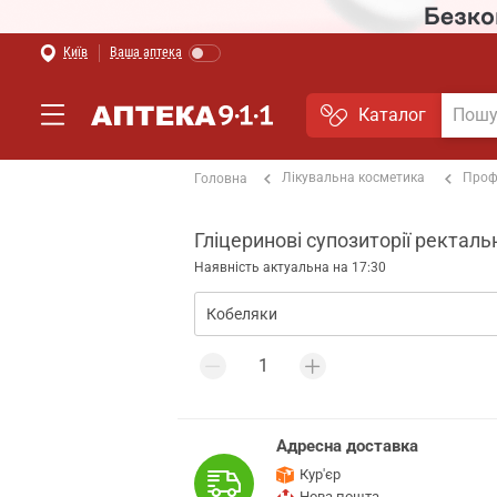
Київ
Ваша аптека
Каталог
Лікувальна косметика
Проф
Головна
Гліцеринові супозиторії ректальн
Наявність актуальна на 17:30
Адресна доставка
Кур'єр
Нова пошта