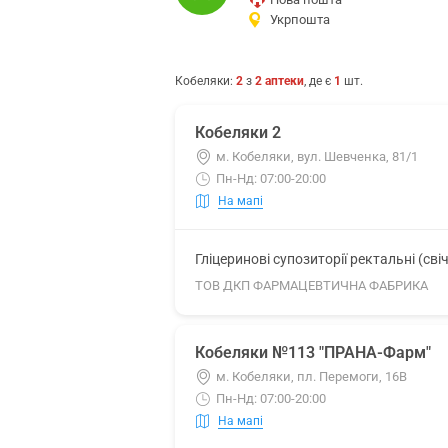
Укрпошта
Кобеляки
:
2
з
2
аптеки
, де є
1
шт.
Кобеляки 2
м. Кобеляки, вул. Шевченка, 81/1
Пн-Нд: 07:00-20:00
На мапі
Гліцеринові супозиторії ректальні (сві
ТОВ ДКП ФАРМАЦЕВТИЧНА ФАБРИКА
Кобеляки №113 "ПРАНА-Фарм"
м. Кобеляки, пл. Перемоги, 16В
Пн-Нд: 07:00-20:00
На мапі