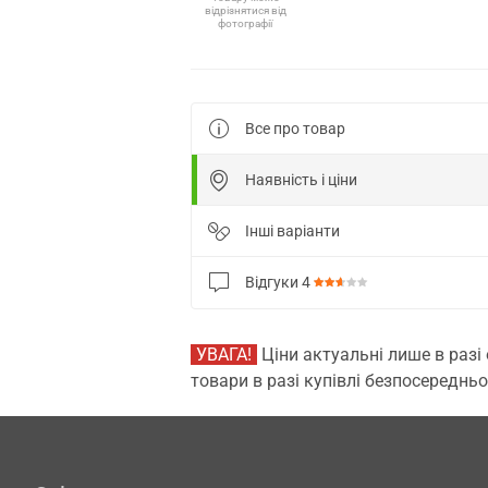
відрізнятися від
фотографії
Все про товар
Наявність і ціни
Інші варіанти
Відгуки
4
УВАГА!
Ціни актуальні лише в разі
товари в разі купівлі безпосередньо