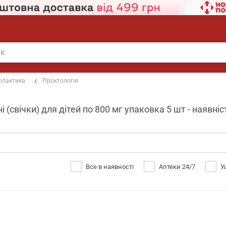
ілактика
Проктологія
і (свічки) для дітей по 800 мг упаковка 5 шт - наявні
Все в наявності
Аптеки 24/7
У