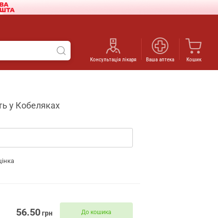
Консультація лікаря
Ваша аптека
Кошик
сть у Кобеляках
цінка
56.50
До кошика
грн