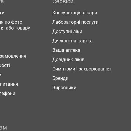
га
Сервіси
ти
Консультація лікаря
я по фото
Лабораторні послуги
ня або товару
Доступні ліки
Дисконтна картка
Ваша аптека
 замовлення
Довідник ліків
кості
Симптоми і захворювання
ня
Бренди
 питання
Виробники
елефони
рам