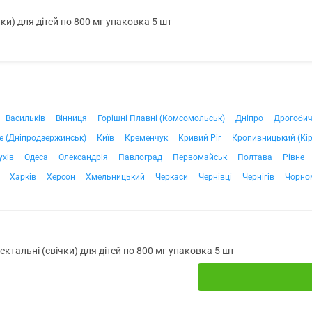
чки) для дітей по 800 мг упаковка 5 шт
Васильків
Вінниця
Горішні Плавні (Комсомольськ)
Дніпро
Дрогоби
е (Дніпродзержинськ)
Київ
Кременчук
Кривий Ріг
Кропивницький (Кі
ухів
Одеса
Олександрія
Павлоград
Первомайськ
Полтава
Рівне
Харків
Херсон
Хмельницький
Черкаси
Чернівці
Чернігів
Чорно
ректальні (свічки) для дітей по 800 мг упаковка 5 шт