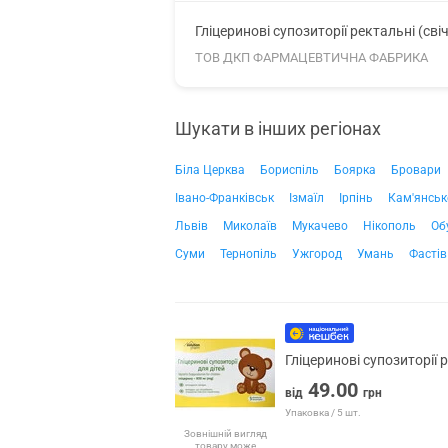
Гліцеринові супозиторії ректальні (сві
ТОВ ДКП ФАРМАЦЕВТИЧНА ФАБРИКА
Шукати в інших регіонах
Біла Церква
Бориспіль
Боярка
Бровари
Івано-Франківськ
Ізмаїл
Ірпінь
Кам'янськ
Львів
Миколаїв
Мукачево
Нікополь
Об
Суми
Тернопіль
Ужгород
Умань
Фастів
Гліцеринові супозиторії 
49.00
від
грн
Упаковка / 5 шт.
Зовнішній вигляд
товару може