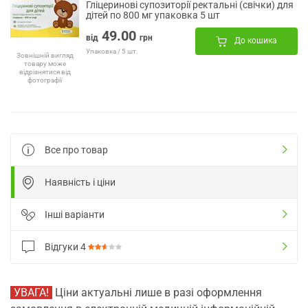
Гліцеринові супозиторії ректальні (свічки) для
дітей по 800 мг упаковка 5 шт
49.00
від
грн
До кошика
Упаковка / 5 шт.
Зовнішній вигляд
товару може
відрізнятися від
фотографії
Все про товар
Наявність і ціни
Інші варіанти
Відгуки
4
УВАГА!
Ціни актуальні лише в разі оформлення