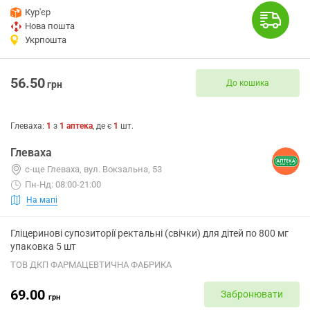
Кур'єр
Нова пошта
Укрпошта
56.50
До кошика
грн
Глеваха
:
1
з
1
аптека
, де є
1
шт.
Глеваха
с-ще Глеваха, вул. Вокзальна, 53
Пн-Нд: 08:00-21:00
На мапі
Гліцеринові супозиторії ректальні (свічки) для дітей по 800 мг
упаковка 5 шт
ТОВ ДКП ФАРМАЦЕВТИЧНА ФАБРИКА
69.00
Забронювати
грн