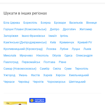
Шукати в інших регіонах
Біла Церква
Бориспіль
Боярка
Бровари
Васильків
Вінниця
Горішні Плавні (Комсомольськ)
Дніпро
Дрогобич
Житомир
Запоріжжя
Івано-Франківськ
Ізмаїл
Ірпінь
Кам'янське (Дніпродзержинськ)
Київ
Кременчук
Кривий Ріг
Кропивницький (Кіровоград)
Лозова
Лубни
Луцьк
Львів
Миколаїв
Мукачево
Нікополь
Обухів
Одеса
Олександрія
Павлоград
Первомайськ
Полтава
Рівне
Самар (Новомосковськ)
Самбір
Сміла
Суми
Тернопіль
Ужгород
Умань
Фастів
Харків
Херсон
Хмельницький
Черкаси
Чернівці
Чернігів
Чорноморськ
Шептицький