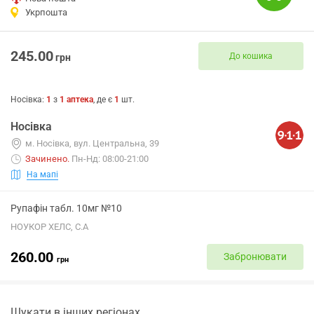
Укрпошта
245.00
До кошика
грн
Носівка
:
1
з
1
аптека
, де є
1
шт.
Носівка
м. Носівка, вул. Центральна, 39
Зачинено
.
Пн-Нд: 08:00-21:00
На мапі
Рупафін табл. 10мг №10
НОУКОР ХЕЛС, С.А
260.00
Забронювати
грн
Шукати в інших регіонах