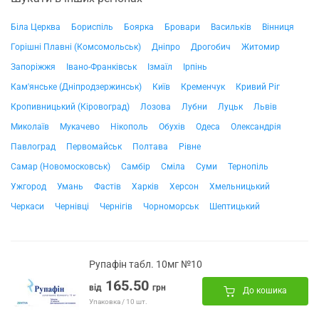
Біла Церква
Бориспіль
Боярка
Бровари
Васильків
Вінниця
Горішні Плавні (Комсомольськ)
Дніпро
Дрогобич
Житомир
Запоріжжя
Івано-Франківськ
Ізмаїл
Ірпінь
Кам'янське (Дніпродзержинськ)
Київ
Кременчук
Кривий Ріг
Кропивницький (Кіровоград)
Лозова
Лубни
Луцьк
Львів
Миколаїв
Мукачево
Нікополь
Обухів
Одеса
Олександрія
Павлоград
Первомайськ
Полтава
Рівне
Самар (Новомосковськ)
Самбір
Сміла
Суми
Тернопіль
Ужгород
Умань
Фастів
Харків
Херсон
Хмельницький
Черкаси
Чернівці
Чернігів
Чорноморськ
Шептицький
Рупафін табл. 10мг №10
165.50
від
грн
До кошика
Упаковка / 10 шт.