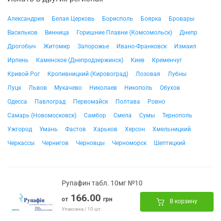
Александрия
Белая Церковь
Борисполь
Боярка
Бровары
Васильков
Винница
Горишние Плавни (Комсомольск)
Днепр
Дрогобыч
Житомир
Запорожье
Ивано-Франковск
Измаил
Ирпень
Каменское (Днепродзержинск)
Киев
Кременчуг
Кривой Рог
Кропивницкий (Кировоград)
Лозовая
Лубны
Луцк
Львов
Мукачево
Николаев
Никополь
Обухов
Одесса
Павлоград
Первомайск
Полтава
Ровно
Самарь (Новомосковск)
Самбор
Смела
Сумы
Тернополь
Ужгород
Умань
Фастов
Харьков
Херсон
Хмельницкий
Черкассы
Чернигов
Черновцы
Черноморск
Шептицкий
Рупафин табл. 10мг №10
166.00
от
грн
В корзину
Упаковка / 10 шт.