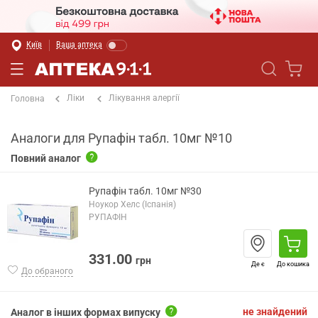
Київ
Ваша аптека
Ліки
Лікування алергії
Головна
Аналоги для Рупафін табл. 10мг №10
Повний аналог
Рупафін табл. 10мг №30
Ноукор Хелс (Іспанія)
РУПАФІН
331.00
грн
Де є
До кошика
До обраного
не знайдений
Аналог в інших формах випуску