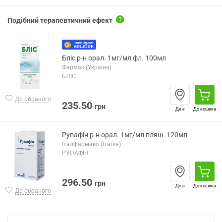
Подібний терапевтичний ефект
Бліс р-н орал. 1мг/мл фл. 100мл
Фармак (Україна)
БЛІС
До обраного
235.50
грн
Де є
До кошика
Рупафін р-н орал. 1мг/мл пляш. 120мл
Італфармако (Італія)
РУПАФІН
296.50
грн
Де є
До кошика
До обраного