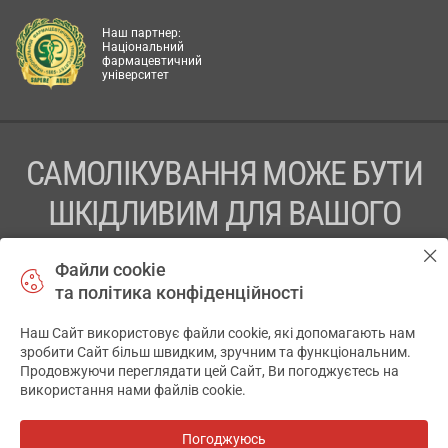
Наш партнер:
Національний
фармацевтичний
університет
САМОЛІКУВАННЯ МОЖЕ БУТИ
ШКІДЛИВИМ ДЛЯ ВАШОГО
ЗДОРОВ’Я
Файли cookie
та політика конфіденційності
ПЕРЕД ЗАСТОСУВАННЯМ ПРЕПАРАТУ ПРОКОНСУЛЬТУЙТЕСЬ
З ЛІКАРЕМ
Наш Сайт використовує файли cookie, які допомагають нам
✕
зробити Сайт більш швидким, зручним та функціональним.
ТОВ «АПТЕКА 911.ЮА» Код ЄДРПОУ 43631965.
Продовжуючи переглядати цей Сайт, Ви погоджуєтесь на
використання нами файлів cookie.
Відмова від відповідальності
© 2014-2026. Медична інформаційна система АПТЕКА911.ЮА
Погоджуюсь