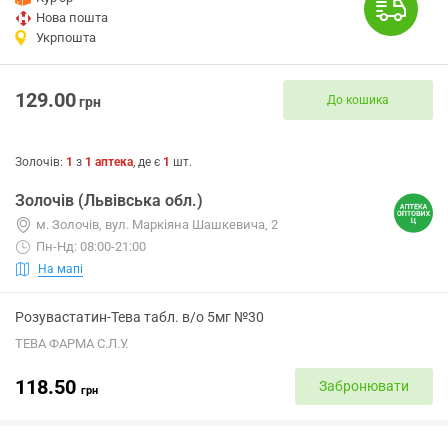
Нова пошта
Укрпошта
129.00
До кошика
грн
Золочів
:
1
з
1
аптека
, де є
1
шт.
Золочів (Львівська обл.)
м. Золочів, вул. Маркіяна Шашкевича, 2
Пн-Нд: 08:00-21:00
На мапі
Розувастатин-Тева табл. в/о 5мг №30
ТЕВА ФАРМА С.Л.У.
118.50
Забронювати
грн