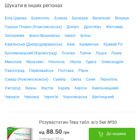
Шукати в інших регіонах
Біла Церква
Бориспіль
Боярка
Бровари
Васильків
Вінниця
Горішні Плавні (Комсомольськ)
Дніпро
Дрогобич
Житомир
Запоріжжя
Івано-Франківськ
Ізмаїл
Ірпінь
Кам'янське (Дніпродзержинськ)
Київ
Кременчук
Кривий Ріг
Кропивницький (Кіровоград)
Лозова
Лубни
Луцьк
Львів
Миколаїв
Мукачево
Нікополь
Обухів
Одеса
Олександрія
Павлоград
Первомайськ
Полтава
Рівне
Самар (Новомосковськ)
Самбір
Сміла
Суми
Тернопіль
Ужгород
Умань
Фастів
Харків
Херсон
Хмельницький
Черкаси
Чернівці
Чернігів
Чорноморськ
Шептицький
Розувастатин-Тева табл. в/о 5мг №30
88.50
від
грн
До кошика
Упаковка / 30 шт.