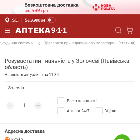
Київ
Ваша аптека
о-судинна система
Препарати при підвищеному холестерині (статини)
Розувастатин - наявність у Золочеві (Львівська
область)
Наявність актуальна на 11:30
Все в наявності
Аптеки 24/7
Уцінка
Адресна доставка
Кур'єр