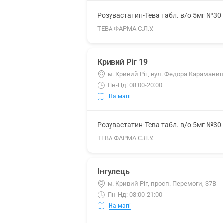
Розувастатин-Тева табл. в/о 5мг №30
ТЕВА ФАРМА С.Л.У.
Кривий Ріг 19
м. Кривий Ріг, вул. Федора Караманиц
Пн-Нд: 08:00-20:00
На мапі
Розувастатин-Тева табл. в/о 5мг №30
ТЕВА ФАРМА С.Л.У.
Інгулець
м. Кривий Ріг, просп. Перемоги, 37В
Пн-Нд: 08:00-21:00
На мапі