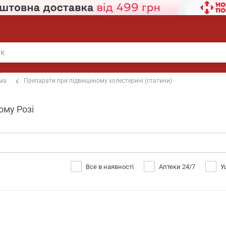
ема
Препарати при підвищеному холестерині (статини)
ому Розі
Все в наявності
Аптеки 24/7
У