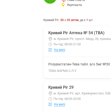
Укрпошта
Кривий Ріг
:
30
з
35
аптек
, де є
1
шт.
Кривий Ріг Аптека № 54 (ТВА)
м. Кривий Ріг, просп. Миру, 28, примі
Пн-Нд: 08:00-21:00
На мапі
Розувастатин-Тева табл. в/о 5мг №30
ТЕВА ФАРМА С.Л.У.
Кривий Ріг 29
м. Кривий Ріг, вул. Криворіжсталі, 52Б
Пн-Нд: 08:00-20:00
На мапі