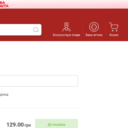
Консультація лікаря
Ваша аптека
Кошик
цінка
129.00
До кошика
грн