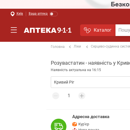
Київ
Ваша аптека
Каталог
Ліки
Серцево-судинна сист
Головна
Розувастатин - наявність у Крив
Наявність актуальна на 16:15
Адресна доставка
Кур'єр
Нова пошта