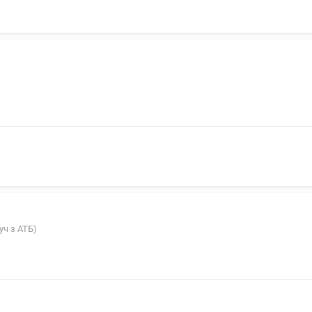
уч з АТБ)