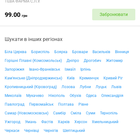
ТЕВА ФАРМА С.Л.У.
99.00
Забронювати
грн
Шукати в інших регіонах
Біла Церква
Бориспіль
Боярка
Бровари
Васильків
Вінниця
Горішні Плавні (Комсомольськ)
Дніпро
Дрогобич
Житомир
Запоріжжя
Івано-Франківськ
Ізмаїл
Ірпінь
Кам'янське (Дніпродзержинськ)
Київ
Кременчук
Кривий Ріг
Кропивницький (Кіровоград)
Лозова
Лубни
Луцьк
Львів
Миколаїв
Мукачево
Нікополь
Обухів
Одеса
Олександрія
Павлоград
Первомайськ
Полтава
Рівне
Самар (Новомосковськ)
Самбір
Сміла
Суми
Тернопіль
Ужгород
Умань
Фастів
Харків
Херсон
Хмельницький
Черкаси
Чернівці
Чернігів
Шептицький