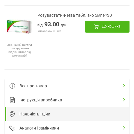
Розувастатин-Тева табл. в/о 5мг №30
93.00
від
грн
До кошика
Упаковка / 30 шт.
Зовнішній вигляд
товару може
відрізнятися від
фотографії
Все про товар
Інструкція виробника
Наявність і ціни
Аналоги і замінники