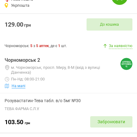
Укрпошта
129.00
До кошика
грн
Чорноморськ
:
5
з
5
аптек
, де є
1
шт.
За наявністю
Чорноморськ 2
м. Чорноморськ, просп. Миру, 8-М (вхід з вулиці
Данченка)
Пн-Нд: 08:00-21:00
На мапі
Розувастатин-Тева табл. в/о 5мг №30
ТЕВА ФАРМА С.Л.У.
103.50
Забронювати
грн