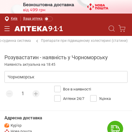
Київ
Ваша аптека
о-судинна система
Препарати при підвищеному холестерині (статини)
Розувастатин - наявність у Чорноморську
Наявність актуальна на 18:45
Все в наявності
Аптеки 24/7
Уцінка
Адресна доставка
Кур'єр
Нова пошта