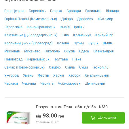
Біла Церква
Бориспіль
Боярка
Бровари
Васильків
Вінниця
Горішні Плавні (Комсомольськ)
Дніпро
Дрогобич
Житомир
Запоріжжя
Івано-Франківськ
Ізмаїл
Ірпінь
Кам'янське (Дніпродзержинськ)
Київ
Кременчук
Кривий Ріг
Кропивницький (Кіровоград)
Лозова
Лубни
Луцьк
Львів
Миколаїв
Мукачево
Нікополь
Обухів
Одеса
Олександрія
Павлоград
Первомайськ
Полтава
Рівне
Самар (Новомосковськ)
Самбір
Сміла
Суми
Тернопіль
Ужгород
Умань
Фастів
Харків
Херсон
Хмельницький
Черкаси
Чернівці
Чернігів
Чорноморськ
Шептицький
Розувастатин-Тева табл. в/о 5мг №30
93.00
від
грн
До кошика
Упаковка / 30 шт.