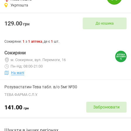
Укрпошта
129.00
До кошика
грн
Сокиряни
:
1
з
1
аптека
, де є
1
шт.
Сокиряни
м. Сокиряни, вул. Перемоги, 16
Пн-Нд: 08:00-21:00
На мапі
Розувастатин-Тева табл. в/о 5мг №30
ТЕВА ФАРМА С.Л.У.
141.00
Забронювати
грн
Шукати в інших регіонах