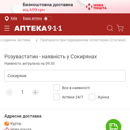
Київ
Ваша аптека
о-судинна система
Препарати при підвищеному холестерині (статини)
Розувастатин - наявність у Сокирянах
Наявність актуальна на 09:30
Все в наявності
Аптеки 24/7
Уцінка
Адресна доставка
Кур'єр
Нова пошта