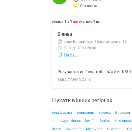
Укрпошта
Білики
:
1
з
1
аптека
, де є
1
шт.
Білики
с-ще Білики, вул. Пристанційна, 1В
Пн-Нд: 07:00-20:00
На мапі
Розувастатин-Тева табл. в/о 5мг №30
ТЕВА ФАРМА С.Л.У.
Шукати в інших регіонах
Біла Церква
Бориспіль
Боярка
Бровари
Івано-Франківськ
Ізмаїл
Ірпінь
Кам'янськ
Львів
Миколаїв
Мукачево
Нікополь
Об