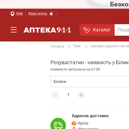
Київ
Ваша аптека
Каталог
Ліки
Серцево-судинна сист
Головна
Розувастатин - наявність у Біли
Наявність актуальна на 07:00
Адресна доставка
Кур'єр
Нова пошта