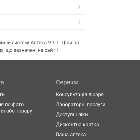
ій системі Аптека 9-1-1. Ціни на
, що зазначені на сайті!
га
Сервіси
ти
Консультація лікаря
я по фото
Лабораторні послуги
ня або товару
Доступні ліки
Дисконтна картка
Ваша аптека