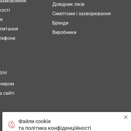
 замовлення
Довідник ліків
кості
Симптоми і захворювання
ня
Бренди
 питання
Виробники
елефони
рам
тнером
а сайті
Файли cookie
та політика конфіденційності