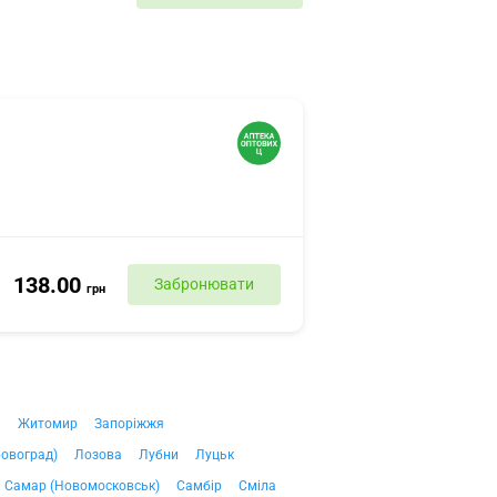
138.00
Забронювати
грн
ч
Житомир
Запоріжжя
ровоград)
Лозова
Лубни
Луцьк
Самар (Новомосковськ)
Самбір
Сміла