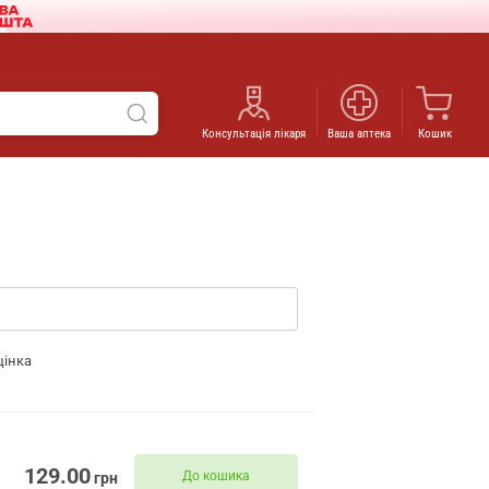
Консультація лікаря
Ваша аптека
Кошик
цінка
129.00
До кошика
грн