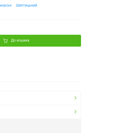
морськ
Шептицький
До кошика