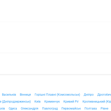
Васильків
Вінниця
Горішні Плавні (Комсомольськ)
Дніпро
Дрогоби
е (Дніпродзержинськ)
Київ
Кременчук
Кривий Ріг
Кропивницький (Кі
ухів
Одеса
Олександрія
Павлоград
Первомайськ
Полтава
Рівне