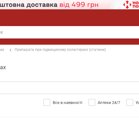
ема
Препарати при підвищеному холестерині (статини)
ках
Все в наявності
Аптеки 24/7
У