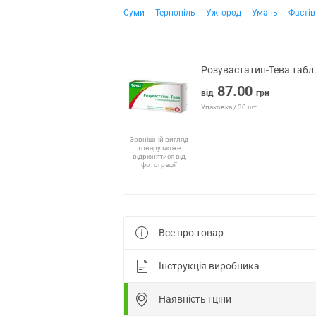
Суми
Тернопіль
Ужгород
Умань
Фастів
Розувастатин-Тева табл
87.00
від
грн
Упаковка / 30 шт.
Зовнішній вигляд
товару може
відрізнятися від
фотографії
Все про товар
Інструкція виробника
Наявність і ціни