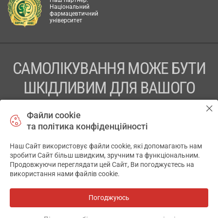
Наш партнер:
Національний
фармацевтичний
університет
САМОЛІКУВАННЯ МОЖЕ БУТИ
ШКІДЛИВИМ ДЛЯ ВАШОГО
ЗДОРОВ’Я
Файли cookie
та політика конфіденційності
ПЕРЕД ЗАСТОСУВАННЯМ ПРЕПАРАТУ ПРОКОНСУЛЬТУЙТЕСЬ
З ЛІКАРЕМ
Наш Сайт використовує файли cookie, які допомагають нам
✕
зробити Сайт більш швидким, зручним та функціональним.
ТОВ «АПТЕКА 911.ЮА» Код ЄДРПОУ 43631965.
Продовжуючи переглядати цей Сайт, Ви погоджуєтесь на
використання нами файлів cookie.
Відмова від відповідальності
© 2014-2026. Медична інформаційна система АПТЕКА911.ЮА
Погоджуюсь
Всі аптеки
на мапі
Розробка і підтримка сайту -
wu.ua