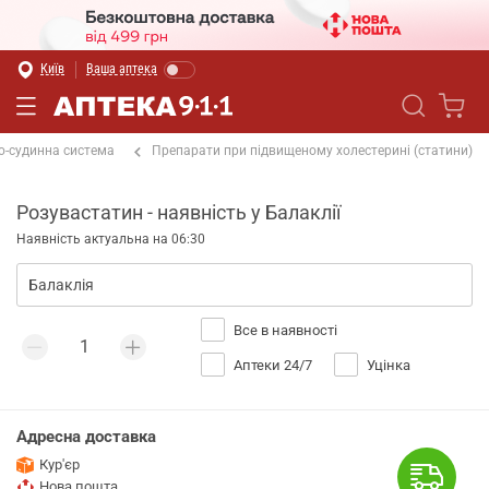
Київ
Ваша аптека
о-судинна система
Препарати при підвищеному холестерині (статини)
Розувастатин - наявність у Балаклії
Наявність актуальна на 06:30
Все в наявності
Аптеки 24/7
Уцінка
Адресна доставка
Кур'єр
Нова пошта