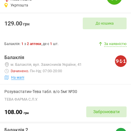
Укрпошта
129.00
До кошика
грн
Балаклія
:
1
з
2
аптеки
, де є
1
шт.
За наявністю
Балаклія
м. Балаклія, вул. Захисників України, 41
Зачинено
.
Пн-Нд: 07:00-20:00
На мапі
Розувастатин-Тева табл. в/о 5мг №30
ТЕВА ФАРМА С.Л.У.
108.00
Забронювати
грн
Балаклія 2