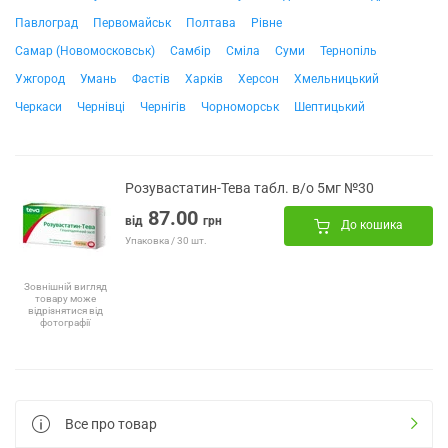
Павлоград
Первомайськ
Полтава
Рівне
Самар (Новомосковськ)
Самбір
Сміла
Суми
Тернопіль
Ужгород
Умань
Фастів
Харків
Херсон
Хмельницький
Черкаси
Чернівці
Чернігів
Чорноморськ
Шептицький
Розувастатин-Тева табл. в/о 5мг №30
87.00
від
грн
До кошика
Упаковка / 30 шт.
Зовнішній вигляд
товару може
відрізнятися від
фотографії
Все про товар