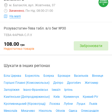
м. Балаклія, вул. Жовтнева, 37
Зачинено
.
Пн-Нд: 08:00-21:00
На мапі
Розувастатин-Тева табл. в/о 5мг №30
ТЕВА ФАРМА С.Л.У.
108.00
грн
Забронювати
Недостатньо товарів
Шукати в інших регіонах
Біла Церква
Бориспіль
Боярка
Бровари
Васильків
Вінниця
Горішні Плавні (Комсомольськ)
Дніпро
Дрогобич
Житомир
Запоріжжя
Івано-Франківськ
Ізмаїл
Ірпінь
Кам'янське (Дніпродзержинськ)
Київ
Кременчук
Кривий Ріг
Кропивницький (Кіровоград)
Лозова
Лубни
Луцьк
Львів
Миколаїв
Мукачево
Нікополь
Обухів
Одеса
Олександрія