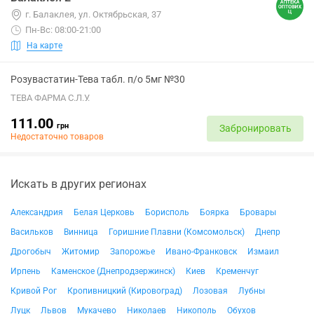
г. Балаклея, ул. Октябрьская, 37
Пн-Вс: 08:00-21:00
На карте
Розувастатин-Тева табл. п/о 5мг №30
ТЕВА ФАРМА С.Л.У.
111.00
грн
Забронировать
Недостаточно товаров
Искать в других регионах
Александрия
Белая Церковь
Борисполь
Боярка
Бровары
Васильков
Винница
Горишние Плавни (Комсомольск)
Днепр
Дрогобыч
Житомир
Запорожье
Ивано-Франковск
Измаил
Ирпень
Каменское (Днепродзержинск)
Киев
Кременчуг
Кривой Рог
Кропивницкий (Кировоград)
Лозовая
Лубны
Луцк
Львов
Мукачево
Николаев
Никополь
Обухов