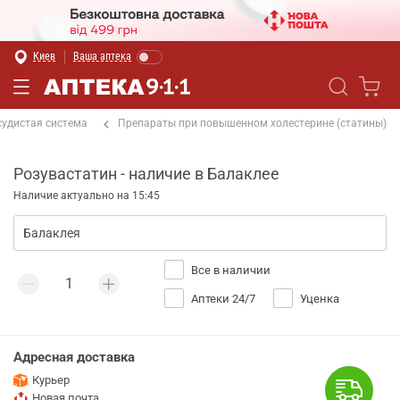
Киев
Ваша аптека
судистая система
Препараты при повышенном холестерине (статины)
Розувастатин - наличие в Балаклее
Наличие актуально на 15:45
Все в наличии
Аптеки 24/7
Уценка
Адресная доставка
Курьер
Новая почта