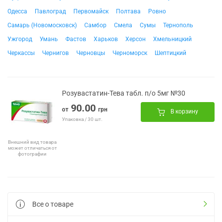
Одесса
Павлоград
Первомайск
Полтава
Ровно
Самарь (Новомосковск)
Самбор
Смела
Сумы
Тернополь
Ужгород
Умань
Фастов
Харьков
Херсон
Хмельницкий
Черкассы
Чернигов
Черновцы
Черноморск
Шептицкий
Розувастатин-Тева табл. п/о 5мг №30
90.00
от
грн
В корзину
Упаковка / 30 шт.
Внешний вид товара
может отличаться от
фотографии
Все о товаре