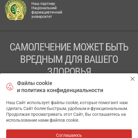
Наш партнер:
Національний
фармацевтичний
університет
САМОЛЕЧЕНИЕ МОЖЕТ БЫТЬ
ВРЕДНЫМ ДЛЯ ВАШЕГО
ЗДОРОВЬЯ
Файлы cookie
ПЕРЕД ПРИМЕНЕНИЕМ ПРЕПАРАТА
и политика конфиденциальности
ПРОКОНСУЛЬТИРУЙТЕСЬ С ВРАЧОМ
Наш Сайт использует файлы cookie, которые помогают нам
✕
ТОВ «АПТЕКА 911.ЮА» Код ЄДРПОУ 43631965.
сделать Сайт более быстрым, удобным и функциональным.
Продолжая просматривать этот Сайт, Вы соглашаетесь на
Отказ от ответственности
использование нами файлов cookie.
© 2014-2026. Медицинская информационная система
АПТЕКА911.ЮА
Соглашаюсь
Все аптеки