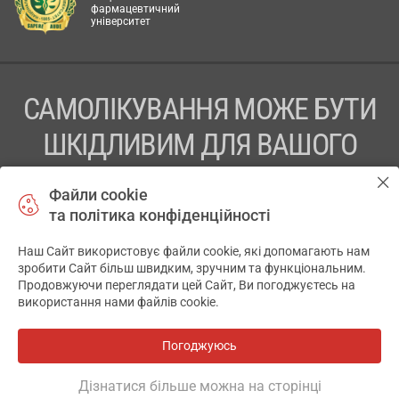
фармацевтичний
університет
САМОЛІКУВАННЯ МОЖЕ БУТИ
ШКІДЛИВИМ ДЛЯ ВАШОГО
ЗДОРОВ’Я
Файли cookie
та політика конфіденційності
ПЕРЕД ЗАСТОСУВАННЯМ ПРЕПАРАТУ ПРОКОНСУЛЬТУЙТЕСЬ
З ЛІКАРЕМ
Наш Сайт використовує файли cookie, які допомагають нам
✕
зробити Сайт більш швидким, зручним та функціональним.
ТОВ «АПТЕКА 911.ЮА» Код ЄДРПОУ 43631965.
Продовжуючи переглядати цей Сайт, Ви погоджуєтесь на
використання нами файлів cookie.
Відмова від відповідальності
© 2014-2026. Медична інформаційна система АПТЕКА911.ЮА
Погоджуюсь
Всі аптеки
на мапі
Розробка і підтримка сайту -
wu.ua
Дізнатися більше можна на сторінці