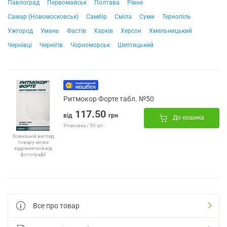
Павлоград
Первомайськ
Полтава
Рівне
Самар (Новомосковськ)
Самбір
Сміла
Суми
Тернопіль
Ужгород
Умань
Фастів
Харків
Херсон
Хмельницький
Чернівці
Чернігів
Чорноморськ
Шептицький
Ритмокор Форте табл. №50
117.50
від
грн
До кошика
Упаковка / 50 шт.
Зовнішній вигляд
товару може
відрізнятися від
фотографії
Все про товар