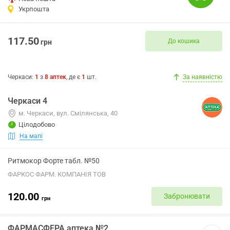
Укрпошта
117.50
До кошика
грн
Черкаси
:
1
з
8
аптек
, де є
1
шт.
За наявністю
Черкаси 4
м. Черкаси, вул. Смілянська, 40
Цілодобово
На мапі
Ритмокор Форте табл. №50
ФАРКОС ФАРМ. КОМПАНІЯ ТОВ
120.00
Забронювати
грн
ФАРМАСФЕРА аптека №2