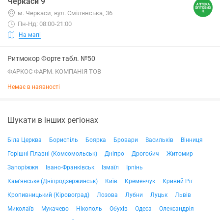
Черкаси 9
м. Черкаси, вул. Смілянська, 36
Пн-Нд: 08:00-21:00
На мапі
Ритмокор Форте табл. №50
ФАРКОС ФАРМ. КОМПАНІЯ ТОВ
Немає в наявності
Шукати в інших регіонах
Біла Церква
Бориспіль
Боярка
Бровари
Васильків
Вінниця
Горішні Плавні (Комсомольськ)
Дніпро
Дрогобич
Житомир
Запоріжжя
Івано-Франківськ
Ізмаїл
Ірпінь
Кам'янське (Дніпродзержинськ)
Київ
Кременчук
Кривий Ріг
Кропивницький (Кіровоград)
Лозова
Лубни
Луцьк
Львів
Миколаїв
Мукачево
Нікополь
Обухів
Одеса
Олександрія