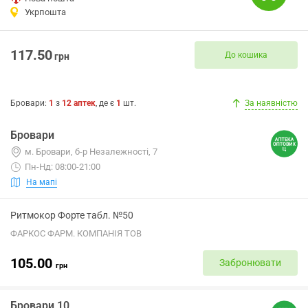
Укрпошта
117.50
До кошика
грн
Бровари
:
1
з
12
аптек
, де є
1
шт.
За наявністю
Бровари
м. Бровари, б-р Незалежності, 7
Пн-Нд: 08:00-21:00
На мапі
Ритмокор Форте табл. №50
ФАРКОС ФАРМ. КОМПАНІЯ ТОВ
105.00
Забронювати
грн
Бровари 10