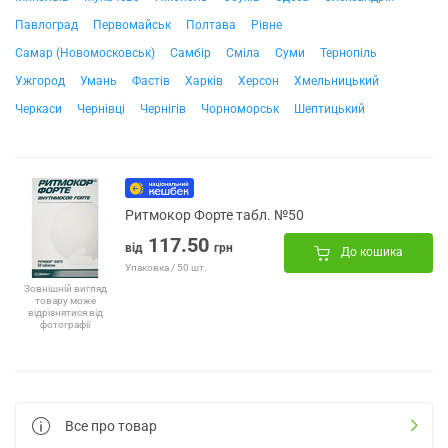
Павлоград
Первомайськ
Полтава
Рівне
Самар (Новомосковськ)
Самбір
Сміла
Суми
Тернопіль
Ужгород
Умань
Фастів
Харків
Херсон
Хмельницький
Черкаси
Чернівці
Чернігів
Чорноморськ
Шептицький
Ритмокор Форте табл. №50
117.50
від
грн
До кошика
Упаковка / 50 шт.
Зовнішній вигляд
товару може
відрізнятися від
фотографії
Все про товар