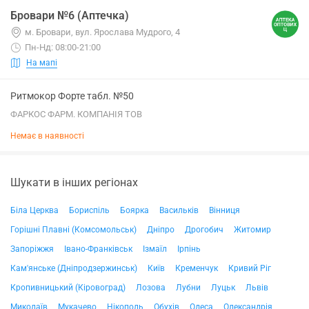
Бровари №6 (Аптечка)
м. Бровари, вул. Ярослава Мудрого, 4
Пн-Нд: 08:00-21:00
На мапі
Ритмокор Форте табл. №50
ФАРКОС ФАРМ. КОМПАНІЯ ТОВ
Немає в наявності
Шукати в інших регіонах
Біла Церква
Бориспіль
Боярка
Васильків
Вінниця
Горішні Плавні (Комсомольськ)
Дніпро
Дрогобич
Житомир
Запоріжжя
Івано-Франківськ
Ізмаїл
Ірпінь
Кам'янське (Дніпродзержинськ)
Київ
Кременчук
Кривий Ріг
Кропивницький (Кіровоград)
Лозова
Лубни
Луцьк
Львів
Миколаїв
Мукачево
Нікополь
Обухів
Одеса
Олександрія