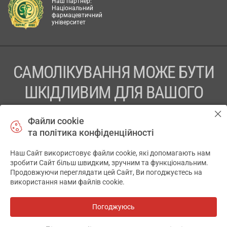
Наш партнер:
Національний
фармацевтичний
університет
САМОЛІКУВАННЯ МОЖЕ БУТИ
ШКІДЛИВИМ ДЛЯ ВАШОГО
ЗДОРОВ’Я
Файли cookie
та політика конфіденційності
ПЕРЕД ЗАСТОСУВАННЯМ ПРЕПАРАТУ ПРОКОНСУЛЬТУЙТЕСЬ
З ЛІКАРЕМ
Наш Сайт використовує файли cookie, які допомагають нам
✕
зробити Сайт більш швидким, зручним та функціональним.
ТОВ «АПТЕКА 911.ЮА» Код ЄДРПОУ 43631965.
Продовжуючи переглядати цей Сайт, Ви погоджуєтесь на
використання нами файлів cookie.
Відмова від відповідальності
© 2014-2026. Медична інформаційна система АПТЕКА911.ЮА
Погоджуюсь
Всі аптеки
на мапі
Розробка і підтримка сайту -
wu.ua