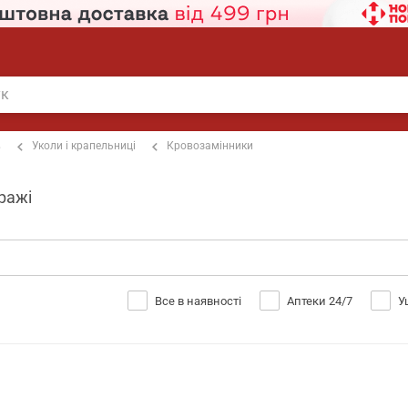
в
Уколи і крапельниці
Кровозамінники
аражі
Все в наявності
Аптеки 24/7
У