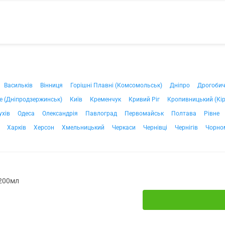
Васильків
Вінниця
Горішні Плавні (Комсомольськ)
Дніпро
Дрогоби
е (Дніпродзержинськ)
Київ
Кременчук
Кривий Ріг
Кропивницький (Кі
ухів
Одеса
Олександрія
Павлоград
Первомайськ
Полтава
Рівне
Харків
Херсон
Хмельницький
Черкаси
Чернівці
Чернігів
Чорно
 200мл