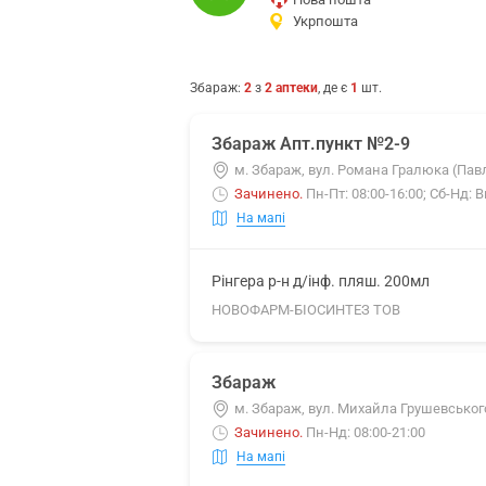
Укрпошта
Збараж
:
2
з
2
аптеки
, де є
1
шт.
Збараж Апт.пункт №2-9
м. Збараж, вул. Романа Гралюка (Павл
Зачинено
.
Пн-Пт: 08:00-16:00; Сб-Нд: 
На мапі
Рінгера р-н д/інф. пляш. 200мл
НОВОФАРМ-БІОСИНТЕЗ ТОВ
Збараж
м. Збараж, вул. Михайла Грушевського
Зачинено
.
Пн-Нд: 08:00-21:00
На мапі