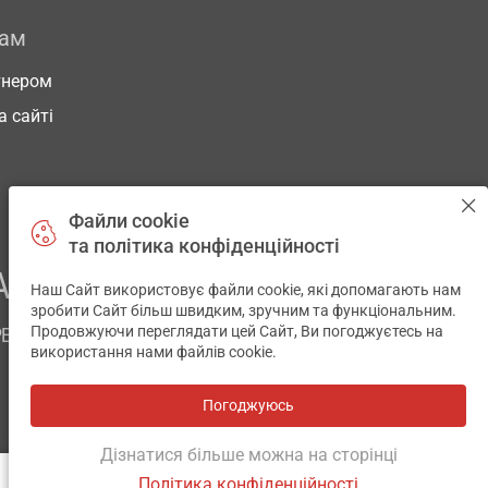
рам
тнером
а сайті
Файли cookie
та політика конфіденційності
АШОГО ЗДОРОВ’Я
Наш Сайт використовує файли cookie, які допомагають нам
✕
зробити Сайт більш швидким, зручним та функціональним.
Продовжуючи переглядати цей Сайт, Ви погоджуєтесь на
РЕМ
використання нами файлів cookie.
Погоджуюсь
Всі аптеки
на мапі
Розробка і підтримка сайту -
wu.ua
Дізнатися більше можна на сторінці
Політика конфіденційності