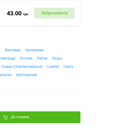
43.00
Забронювати
грн
ч
Житомир
Запоріжжя
ровоград)
Лозова
Лубни
Луцьк
Самар (Новомосковськ)
Самбір
Сміла
морськ
Шептицький
До кошика