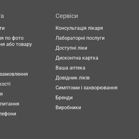
га
Сервіси
ти
Консультація лікаря
я по фото
Лабораторні послуги
ня або товару
Доступні ліки
Дисконтна картка
Ваша аптека
 замовлення
Довідник ліків
кості
Симптоми і захворювання
ня
Бренди
 питання
Виробники
елефони