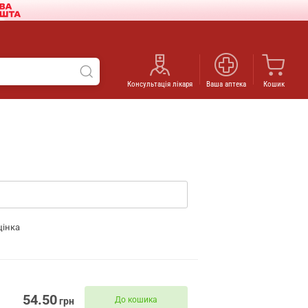
Консультація лікаря
Ваша аптека
Кошик
цінка
54.50
До кошика
грн