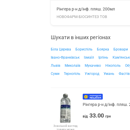
Рінгера р-н д/інф. пляш. 200мл
НОВОФАРМ-БІОСИНТЕЗ ТОВ
Шукати в інших регіонах
Біла Церква
Бориспіль
Боярка
Бровари
Івано-Франківськ
Ізмаїл
Ірпінь
Кам'янськ
Львів
Миколаїв
Мукачево
Нікополь
Об
Суми
Тернопіль
Ужгород
Умань
Фастів
Рінгера р-н д/інф. пляш.
33.00
від
грн
Зовнішній вигляд
товару може