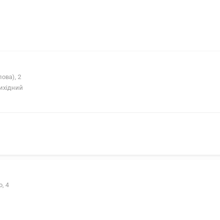
ова), 2
Вихідний
, 4