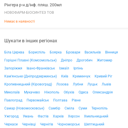
Рінгера р-н д/інф. пляш. 200мл
НОВОФАРМ-БІОСИНТЕЗ ТОВ
Немає в наявності
Шукати в інших регіонах
Біла Церква
Бориспіль
Боярка
Бровари
Васильків
Вінниця
Горішні Плавні (Комсомольськ)
Дніпро
Дрогобич
Житомир
Запоріжжя
Івано-Франківськ
Ізмаїл
Ірпінь
Кам'янське (Дніпродзержинськ)
Київ
Кременчук
Кривий Ріг
Кропивницький (Кіровоград)
Лозова
Лубни
Луцьк
Львів
Миколаїв
Мукачево
Нікополь
Обухів
Одеса
Олександрія
Павлоград
Первомайськ
Полтава
Рівне
Самар (Новомосковськ)
Самбір
Сміла
Суми
Тернопіль
Ужгород
Умань
Фастів
Харків
Херсон
Хмельницький
Черкаси
Чернівці
Чернігів
Чорноморськ
Шептицький