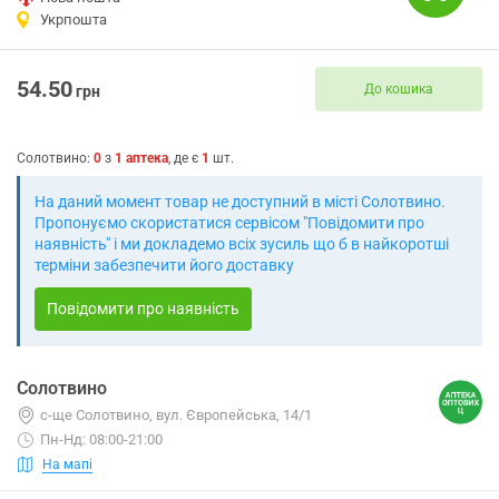
Укрпошта
54.50
До кошика
грн
Солотвино
:
0
з
1
аптека
, де є
1
шт.
На даний момент товар не доступний в місті Солотвино.
Пропонуємо скористатися сервісом "Повідомити про
наявність" і ми докладемо всіх зусиль що б в найкоротші
терміни забезпечити його доставку
Повідомити про наявність
Солотвино
с-ще Солотвино, вул. Європейська, 14/1
Пн-Нд: 08:00-21:00
На мапі