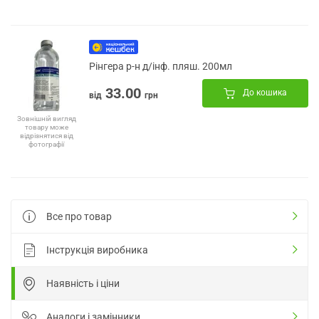
Рінгера р-н д/інф. пляш. 200мл
33.00
До кошика
від
грн
Зовнішній вигляд
товару може
відрізнятися від
фотографії
Все про товар
Інструкція виробника
Наявність і ціни
Аналоги і замінники