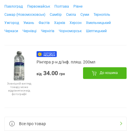
Павлоград
Первомайськ
Полтава
Рівне
Самар (Новомосковськ)
Самбір
Сміла
Суми
Тернопіль
Ужгород
Умань
Фастів
Харків
Херсон
Хмельницький
Черкаси
Чернівці
Чернігів
Чорноморськ
Шептицький
Рінгера р-н д/інф. пляш. 200мл
34.00
До кошика
від
грн
Зовнішній вигляд
товару може
відрізнятися від
фотографії
Все про товар