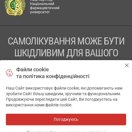
Національний
фармацевтичний
університет
САМОЛІКУВАННЯ МОЖЕ БУТИ
ШКІДЛИВИМ ДЛЯ ВАШОГО
ЗДОРОВ’Я
Файли cookie
та політика конфіденційності
ПЕРЕД ЗАСТОСУВАННЯМ ПРЕПАРАТУ ПРОКОНСУЛЬТУЙТЕСЬ
З ЛІКАРЕМ
Наш Сайт використовує файли cookie, які допомагають нам
✕
зробити Сайт більш швидким, зручним та функціональним.
ТОВ «АПТЕКА 911.ЮА» Код ЄДРПОУ 43631965.
Продовжуючи переглядати цей Сайт, Ви погоджуєтесь на
використання нами файлів cookie.
Відмова від відповідальності
© 2014-2026. Медична інформаційна система АПТЕКА911.ЮА
Погоджуюсь
Всі аптеки
на мапі
Розробка і підтримка сайту -
wu.ua