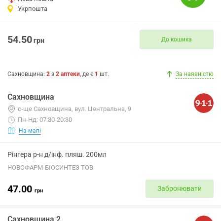
Укрпошта
54.50
До кошика
грн
Сахновщина
:
2
з
2
аптеки
, де є
1
шт.
За наявністю
Сахновщина
с-ще Сахновщина, вул. Центральна, 9
Пн-Нд: 07:30-20:30
На мапі
Рінгера р-н д/інф. пляш. 200мл
НОВОФАРМ-БІОСИНТЕЗ ТОВ
47.00
Забронювати
грн
Сахновщина 2