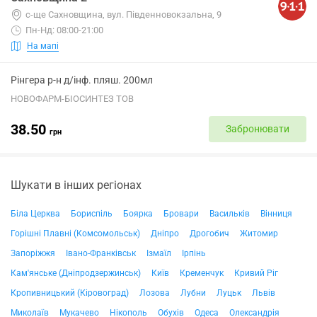
с-ще Сахновщина, вул. Південновокзальна, 9
Пн-Нд: 08:00-21:00
На мапі
Рінгера р-н д/інф. пляш. 200мл
НОВОФАРМ-БІОСИНТЕЗ ТОВ
38.50
Забронювати
грн
Шукати в інших регіонах
Біла Церква
Бориспіль
Боярка
Бровари
Васильків
Вінниця
Горішні Плавні (Комсомольськ)
Дніпро
Дрогобич
Житомир
Запоріжжя
Івано-Франківськ
Ізмаїл
Ірпінь
Кам'янське (Дніпродзержинськ)
Київ
Кременчук
Кривий Ріг
Кропивницький (Кіровоград)
Лозова
Лубни
Луцьк
Львів
Миколаїв
Мукачево
Нікополь
Обухів
Одеса
Олександрія