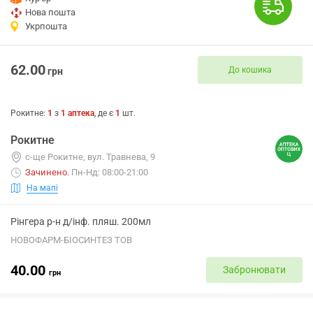
Нова пошта
Укрпошта
62.00
До кошика
грн
Рокитне
:
1
з
1
аптека
, де є
1
шт.
Рокитне
с-ще Рокитне, вул. Травнева, 9
Зачинено
.
Пн-Нд: 08:00-21:00
На мапі
Рінгера р-н д/інф. пляш. 200мл
НОВОФАРМ-БІОСИНТЕЗ ТОВ
40.00
Забронювати
грн