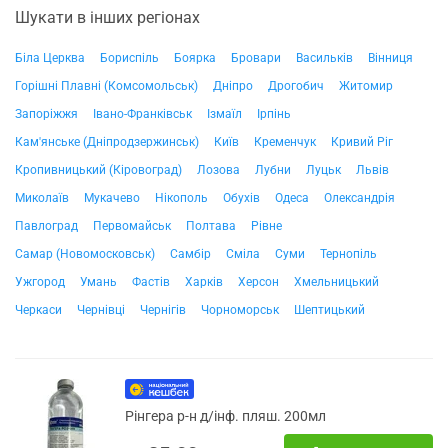
Шукати в інших регіонах
Біла Церква
Бориспіль
Боярка
Бровари
Васильків
Вінниця
Горішні Плавні (Комсомольськ)
Дніпро
Дрогобич
Житомир
Запоріжжя
Івано-Франківськ
Ізмаїл
Ірпінь
Кам'янське (Дніпродзержинськ)
Київ
Кременчук
Кривий Ріг
Кропивницький (Кіровоград)
Лозова
Лубни
Луцьк
Львів
Миколаїв
Мукачево
Нікополь
Обухів
Одеса
Олександрія
Павлоград
Первомайськ
Полтава
Рівне
Самар (Новомосковськ)
Самбір
Сміла
Суми
Тернопіль
Ужгород
Умань
Фастів
Харків
Херсон
Хмельницький
Черкаси
Чернівці
Чернігів
Чорноморськ
Шептицький
Рінгера р-н д/інф. пляш. 200мл