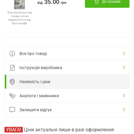
35.00
До кошика
від
грн
Зовнішній вигляд
товару може
відрізнятися від
фотографії
Все про товар
Інструкція виробника
Наявність і ціни
Аналоги і замінники
Залишити відгук
УВАГА!
Ціни актуальні лише в разі оформлення