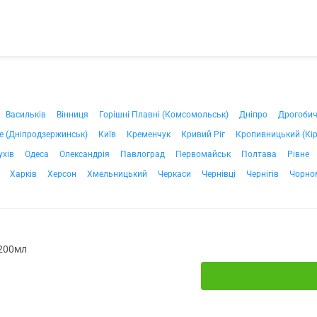
Васильків
Вінниця
Горішні Плавні (Комсомольськ)
Дніпро
Дрогоби
е (Дніпродзержинськ)
Київ
Кременчук
Кривий Ріг
Кропивницький (Кі
ухів
Одеса
Олександрія
Павлоград
Первомайськ
Полтава
Рівне
Харків
Херсон
Хмельницький
Черкаси
Чернівці
Чернігів
Чорно
 200мл