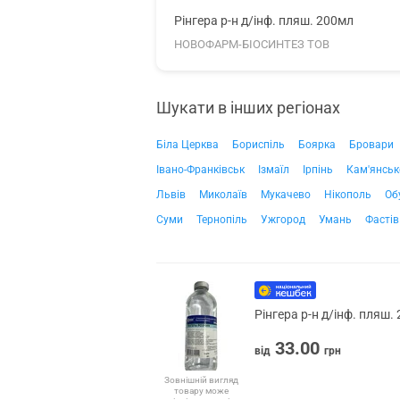
Рінгера р-н д/інф. пляш. 200мл
НОВОФАРМ-БІОСИНТЕЗ ТОВ
Шукати в інших регіонах
Біла Церква
Бориспіль
Боярка
Бровари
Івано-Франківськ
Ізмаїл
Ірпінь
Кам'янськ
Львів
Миколаїв
Мукачево
Нікополь
Об
Суми
Тернопіль
Ужгород
Умань
Фастів
Рінгера р-н д/інф. пляш.
33.00
від
грн
Зовнішній вигляд
товару може