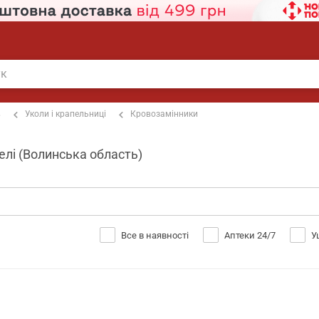
в
Уколи і крапельниці
Кровозамінники
велі (Волинська область)
Все в наявності
Аптеки 24/7
У