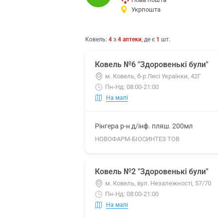
Укрпошта
Ковель
:
4
з
4
аптеки
, де є
1
шт.
Ковель №6 "Здоровенькі були"
м. Ковель, б-р Лесі Українки, 42Г
Пн-Нд: 08:00-21:00
На мапі
Рінгера р-н д/інф. пляш. 200мл
НОВОФАРМ-БІОСИНТЕЗ ТОВ
Ковель №2 "Здоровенькі були"
м. Ковель, вул. Незалежності, 57/70
Пн-Нд: 08:00-21:00
На мапі