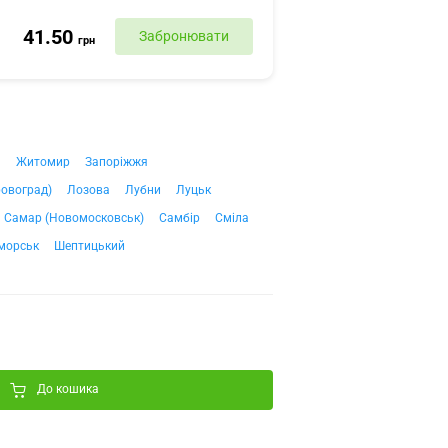
41.50
Забронювати
грн
ч
Житомир
Запоріжжя
ровоград)
Лозова
Лубни
Луцьк
Самар (Новомосковськ)
Самбір
Сміла
морськ
Шептицький
До кошика