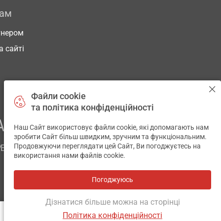
рам
тнером
а сайті
Файли cookie
та політика конфіденційності
АШОГО ЗДОРОВ’Я
Наш Сайт використовує файли cookie, які допомагають нам
✕
зробити Сайт більш швидким, зручним та функціональним.
Продовжуючи переглядати цей Сайт, Ви погоджуєтесь на
РЕМ
використання нами файлів cookie.
Погоджуюсь
Всі аптеки
на мапі
Розробка і підтримка сайту -
wu.ua
Дізнатися більше можна на сторінці
Політика конфіденційності