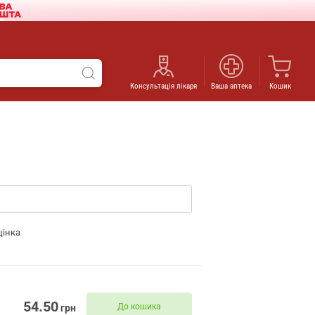
Консультація лікаря
Ваша аптека
Кошик
цінка
54.50
До кошика
грн