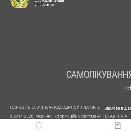
фармацевтичний
університет
САМОЛІКУВАННЯ
ПЕ
ТОВ «АПТЕКА 911.ЮА» Код ЄДРПОУ 43631965.
Відмова від в
© 2014-2026. Медична інформаційна система АПТЕКА911.ЮА