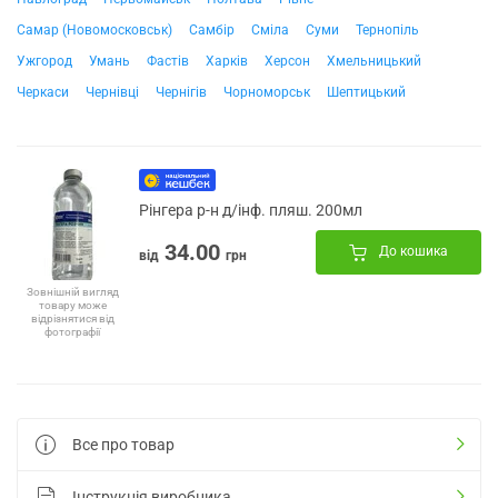
Самар (Новомосковськ)
Самбір
Сміла
Суми
Тернопіль
Ужгород
Умань
Фастів
Харків
Херсон
Хмельницький
Черкаси
Чернівці
Чернігів
Чорноморськ
Шептицький
Рінгера р-н д/інф. пляш. 200мл
34.00
До кошика
від
грн
Зовнішній вигляд
товару може
відрізнятися від
фотографії
Все про товар
Інструкція виробника