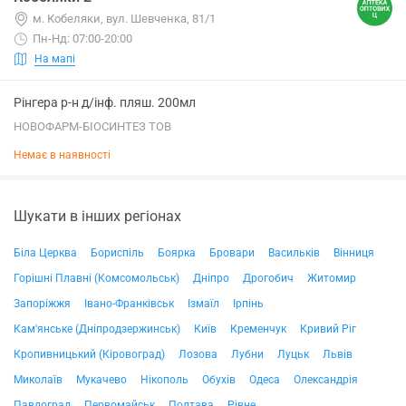
м. Кобеляки, вул. Шевченка, 81/1
Пн-Нд: 07:00-20:00
На мапі
Рінгера р-н д/інф. пляш. 200мл
НОВОФАРМ-БІОСИНТЕЗ ТОВ
Немає в наявності
Шукати в інших регіонах
Біла Церква
Бориспіль
Боярка
Бровари
Васильків
Вінниця
Горішні Плавні (Комсомольськ)
Дніпро
Дрогобич
Житомир
Запоріжжя
Івано-Франківськ
Ізмаїл
Ірпінь
Кам'янське (Дніпродзержинськ)
Київ
Кременчук
Кривий Ріг
Кропивницький (Кіровоград)
Лозова
Лубни
Луцьк
Львів
Миколаїв
Мукачево
Нікополь
Обухів
Одеса
Олександрія
Павлоград
Первомайськ
Полтава
Рівне