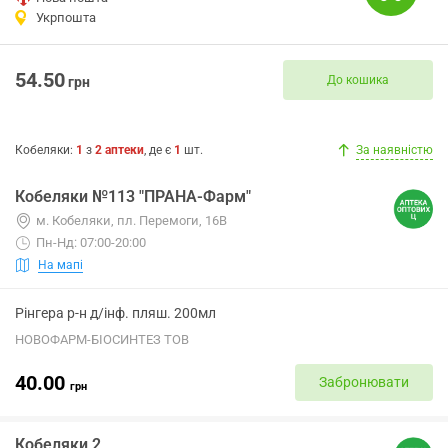
Укрпошта
54.50
До кошика
грн
Кобеляки
:
1
з
2
аптеки
, де є
1
шт.
За наявністю
Кобеляки №113 "ПРАНА-Фарм"
м. Кобеляки, пл. Перемоги, 16В
Пн-Нд: 07:00-20:00
На мапі
Рінгера р-н д/інф. пляш. 200мл
НОВОФАРМ-БІОСИНТЕЗ ТОВ
40.00
Забронювати
грн
Кобеляки 2