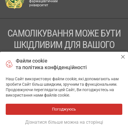
фармацевтичний
університет
САМОЛІКУВАННЯ МОЖЕ БУТИ
ШКІДЛИВИМ ДЛЯ ВАШОГО
ЗДОРОВ’Я
Файли cookie
та політика конфіденційності
ПЕРЕД ЗАСТОСУВАННЯМ ПРЕПАРАТУ ПРОКОНСУЛЬТУЙТЕСЬ
З ЛІКАРЕМ
Наш Сайт використовує файли cookie, які допомагають нам
✕
зробити Сайт більш швидким, зручним та функціональним.
ТОВ «АПТЕКА 911.ЮА» Код ЄДРПОУ 43631965.
Продовжуючи переглядати цей Сайт, Ви погоджуєтесь на
використання нами файлів cookie.
Відмова від відповідальності
© 2014-2026. Медична інформаційна система АПТЕКА911.ЮА
Погоджуюсь
Всі аптеки
на мапі
Розробка і підтримка сайту -
wu.ua
Дізнатися більше можна на сторінці