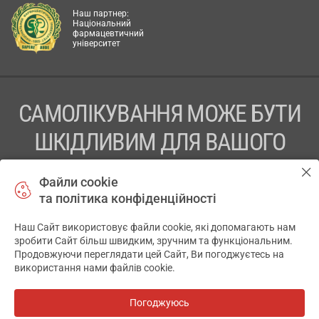
Наш партнер:
Національний
фармацевтичний
університет
САМОЛІКУВАННЯ МОЖЕ БУТИ
ШКІДЛИВИМ ДЛЯ ВАШОГО
ЗДОРОВ’Я
Файли cookie
та політика конфіденційності
ПЕРЕД ЗАСТОСУВАННЯМ ПРЕПАРАТУ ПРОКОНСУЛЬТУЙТЕСЬ
З ЛІКАРЕМ
Наш Сайт використовує файли cookie, які допомагають нам
✕
зробити Сайт більш швидким, зручним та функціональним.
ТОВ «АПТЕКА 911.ЮА» Код ЄДРПОУ 43631965.
Продовжуючи переглядати цей Сайт, Ви погоджуєтесь на
використання нами файлів cookie.
Відмова від відповідальності
© 2014-2026. Медична інформаційна система АПТЕКА911.ЮА
Погоджуюсь
Всі аптеки
на мапі