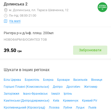
Долинська 2
м. Долинська, пл. Тараса Шевченка, 12
Пн-Нд: 08:00-21:00
На мапі
Рінгера р-н д/інф. пляш. 200мл
НОВОФАРМ-БІОСИНТЕЗ ТОВ
39.50
Забронювати
грн
Шукати в інших регіонах
Біла Церква
Бориспіль
Боярка
Бровари
Васильків
Вінниця
Горішні Плавні (Комсомольськ)
Дніпро
Дрогобич
Житомир
Запоріжжя
Івано-Франківськ
Ізмаїл
Ірпінь
Кам'янське (Дніпродзержинськ)
Київ
Кременчук
Кривий Ріг
Кропивницький (Кіровоград)
Лозова
Лубни
Луцьк
Львів