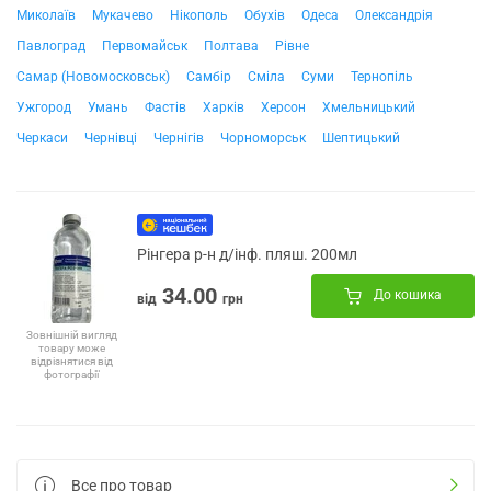
Миколаїв
Мукачево
Нікополь
Обухів
Одеса
Олександрія
Павлоград
Первомайськ
Полтава
Рівне
Самар (Новомосковськ)
Самбір
Сміла
Суми
Тернопіль
Ужгород
Умань
Фастів
Харків
Херсон
Хмельницький
Черкаси
Чернівці
Чернігів
Чорноморськ
Шептицький
Рінгера р-н д/інф. пляш. 200мл
34.00
До кошика
від
грн
Зовнішній вигляд
товару може
відрізнятися від
фотографії
Все про товар