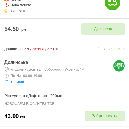
Нова пошта
Укрпошта
54.50
До кошика
грн
Долинська
:
2
з
2
аптеки
, де є
1
шт.
За наявністю
Долинська
м. Долинська, вул. Соборності України, 1А
Пн-Нд: 08:00-19:00
На мапі
Рінгера р-н д/інф. пляш. 200мл
НОВОФАРМ-БІОСИНТЕЗ ТОВ
43.00
Забронювати
грн