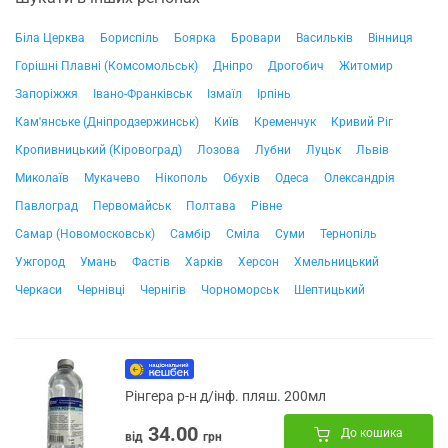
Біла Церква
Бориспіль
Боярка
Бровари
Васильків
Вінниця
Горішні Плавні (Комсомольськ)
Дніпро
Дрогобич
Житомир
Запоріжжя
Івано-Франківськ
Ізмаїл
Ірпінь
Кам'янське (Дніпродзержинськ)
Київ
Кременчук
Кривий Ріг
Кропивницький (Кіровоград)
Лозова
Лубни
Луцьк
Львів
Миколаїв
Мукачево
Нікополь
Обухів
Одеса
Олександрія
Павлоград
Первомайськ
Полтава
Рівне
Самар (Новомосковськ)
Самбір
Сміла
Суми
Тернопіль
Ужгород
Умань
Фастів
Харків
Херсон
Хмельницький
Черкаси
Чернівці
Чернігів
Чорноморськ
Шептицький
Рінгера р-н д/інф. пляш. 200мл
34.00
До кошика
від
грн