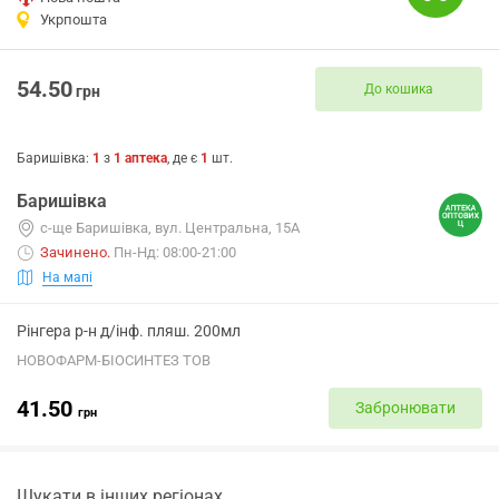
Укрпошта
54.50
До кошика
грн
Баришівка
:
1
з
1
аптека
, де є
1
шт.
Баришівка
с-ще Баришівка, вул. Центральна, 15А
Зачинено
.
Пн-Нд: 08:00-21:00
На мапі
Рінгера р-н д/інф. пляш. 200мл
НОВОФАРМ-БІОСИНТЕЗ ТОВ
41.50
Забронювати
грн
Шукати в інших регіонах