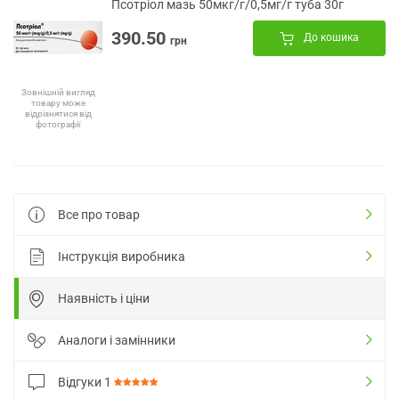
Псотріол мазь 50мкг/г/0,5мг/г туба 30г
390.50
До кошика
грн
Зовнішній вигляд
товару може
відрізнятися від
фотографії
Все про товар
Інструкція виробника
Наявність і ціни
Аналоги і замінники
Відгуки
1