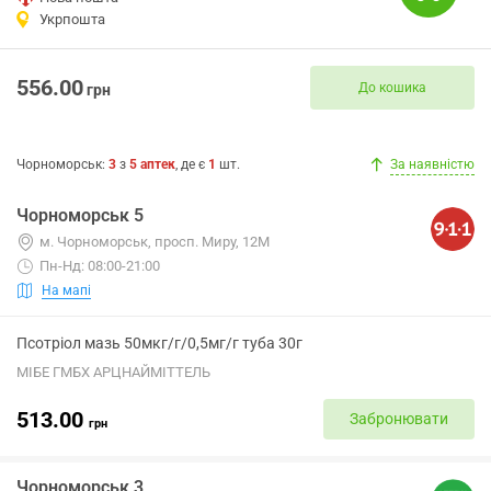
Укрпошта
556.00
До кошика
грн
Чорноморськ
:
3
з
5
аптек
, де є
1
шт.
За наявністю
Чорноморськ 5
м. Чорноморськ, просп. Миру, 12М
Пн-Нд: 08:00-21:00
На мапі
Псотріол мазь 50мкг/г/0,5мг/г туба 30г
МІБЕ ГМБХ АРЦНАЙМІТТЕЛЬ
513.00
Забронювати
грн
Чорноморськ 3