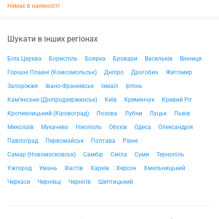
Немає в наявності
Шукати в інших регіонах
Біла Церква
Бориспіль
Боярка
Бровари
Васильків
Вінниця
Горішні Плавні (Комсомольськ)
Дніпро
Дрогобич
Житомир
Запоріжжя
Івано-Франківськ
Ізмаїл
Ірпінь
Кам'янське (Дніпродзержинськ)
Київ
Кременчук
Кривий Ріг
Кропивницький (Кіровоград)
Лозова
Лубни
Луцьк
Львів
Миколаїв
Мукачево
Нікополь
Обухів
Одеса
Олександрія
Павлоград
Первомайськ
Полтава
Рівне
Самар (Новомосковськ)
Самбір
Сміла
Суми
Тернопіль
Ужгород
Умань
Фастів
Харків
Херсон
Хмельницький
Черкаси
Чернівці
Чернігів
Шептицький