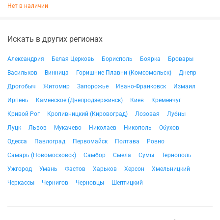
Нет в наличии
Искать в других регионах
Александрия
Белая Церковь
Борисполь
Боярка
Бровары
Васильков
Винница
Горишние Плавни (Комсомольск)
Днепр
Дрогобыч
Житомир
Запорожье
Ивано-Франковск
Измаил
Ирпень
Каменское (Днепродзержинск)
Киев
Кременчуг
Кривой Рог
Кропивницкий (Кировоград)
Лозовая
Лубны
Луцк
Львов
Мукачево
Николаев
Никополь
Обухов
Одесса
Павлоград
Первомайск
Полтава
Ровно
Самарь (Новомосковск)
Самбор
Смела
Сумы
Тернополь
Ужгород
Умань
Фастов
Харьков
Херсон
Хмельницкий
Черкассы
Чернигов
Черновцы
Шептицкий