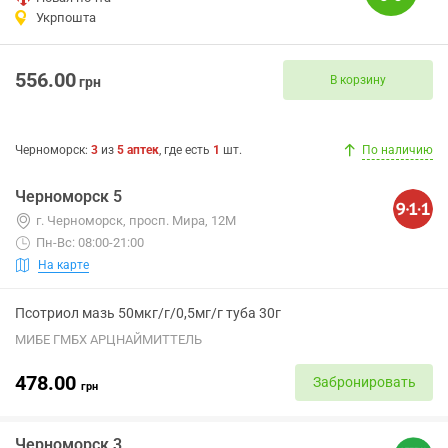
Укрпошта
556.00
В корзину
грн
Черноморск
:
3
из
5
аптек
, где есть
1
шт.
По наличию
Черноморск 5
г. Черноморск, просп. Мира, 12М
Пн-Вс: 08:00-21:00
На карте
Псотриол мазь 50мкг/г/0,5мг/г туба 30г
МИБЕ ГМБХ АРЦНАЙМИТТЕЛЬ
478.00
Забронировать
грн
Черноморск 3