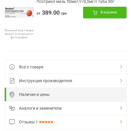
Псотриол мазь 50мкг/г/0,5мг/г туба 30г
389.00
В корзину
от
грн
Внешний вид товара
может отличаться от
фотографии
Все о товаре
Инструкция производителя
Наличие и цены
Аналоги и заменители
Отзывы
1