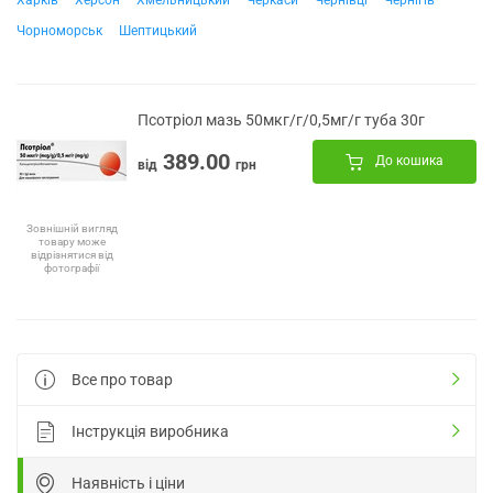
Харків
Херсон
Хмельницький
Черкаси
Чернівці
Чернігів
Чорноморськ
Шептицький
Псотріол мазь 50мкг/г/0,5мг/г туба 30г
389.00
До кошика
від
грн
Зовнішній вигляд
товару може
відрізнятися від
фотографії
Все про товар
Інструкція виробника
Наявність і ціни