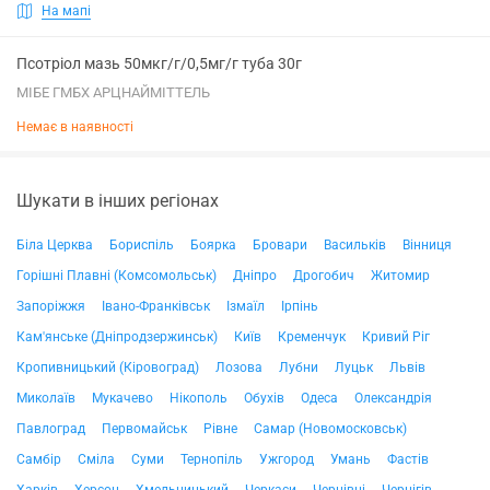
На мапі
Псотріол мазь 50мкг/г/0,5мг/г туба 30г
МІБЕ ГМБХ АРЦНАЙМІТТЕЛЬ
Немає в наявності
Шукати в інших регіонах
Біла Церква
Бориспіль
Боярка
Бровари
Васильків
Вінниця
Горішні Плавні (Комсомольськ)
Дніпро
Дрогобич
Житомир
Запоріжжя
Івано-Франківськ
Ізмаїл
Ірпінь
Кам'янське (Дніпродзержинськ)
Київ
Кременчук
Кривий Ріг
Кропивницький (Кіровоград)
Лозова
Лубни
Луцьк
Львів
Миколаїв
Мукачево
Нікополь
Обухів
Одеса
Олександрія
Павлоград
Первомайськ
Рівне
Самар (Новомосковськ)
Самбір
Сміла
Суми
Тернопіль
Ужгород
Умань
Фастів