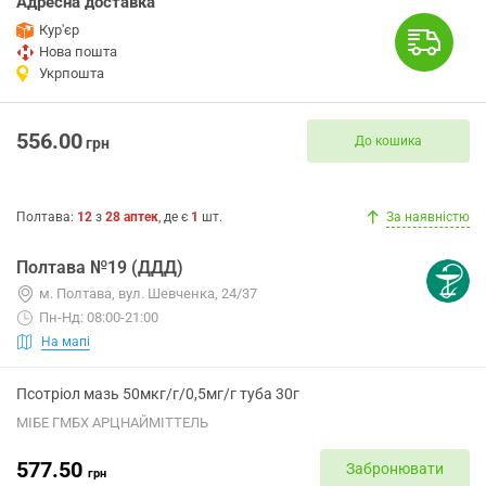
Адресна доставка
Кур'єр
Нова пошта
Укрпошта
556.00
До кошика
грн
Полтава
:
12
з
28
аптек
, де є
1
шт.
За наявністю
Полтава №19 (ДДД)
м. Полтава, вул. Шевченка, 24/37
Пн-Нд: 08:00-21:00
На мапі
Псотріол мазь 50мкг/г/0,5мг/г туба 30г
МІБЕ ГМБХ АРЦНАЙМІТТЕЛЬ
577.50
Забронювати
грн